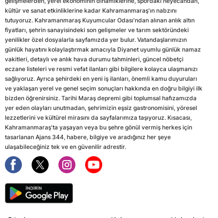
gelişmelerden, yerel ekonominin dinamiklerine, spordaki heyecandan,
kültür ve sanat etkinliklerine kadar Kahramanmaraş'ın nabzını
tutuyoruz. Kahramanmaraş Kuyumcular Odası'ndan alınan anlık altın
fiyatları, şehrin sanayisindeki son gelişmeler ve tarım sektöründeki
yenilikler özel dosyalarla sayfamızda yer bulur. Vatandaşlarımızın
günlük hayatını kolaylaştırmak amacıyla Diyanet uyumlu günlük namaz
vakitleri, detaylı ve anlık hava durumu tahminleri, güncel nöbetçi
eczane listeleri ve resmi vefat ilanları gibi bilgilere kolayca ulaşmanızı
sağlıyoruz. Ayrıca şehirdeki en yeni iş ilanları, önemli kamu duyuruları
ve yaklaşan yerel ve genel seçim sonuçları hakkında en doğru bilgiyi ilk
bizden öğrenirsiniz. Tarihi Maraş depremi gibi toplumsal hafızamızda
yer eden olayları unutmadan, şehrimizin eşsiz gastronomisini, yöresel
lezzetlerini ve kültürel mirasını da sayfalarımıza taşıyoruz. Kısacası,
Kahramanmaraş'ta yaşayan veya bu şehre gönül vermiş herkes için
tasarlanan Ajans 344, habere, bilgiye ve aradığınız her şeye
ulaşabileceğiniz tek ve en güvenilir adrestir.