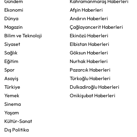
Gündem
Kahramanmaraş Haberleri
Ekonomi
Afşin Haberleri
Dünya
Andırın Haberleri
Magazin
Çağlayancerit Haberleri
Bilim ve Teknoloji
Ekinözü Haberleri
Siyaset
Elbistan Haberleri
Sağlık
Göksun Haberleri
Eğitim
Nurhak Haberleri
Spor
Pazarcık Haberleri
Asayiş
Türkoğlu Haberleri
Türkiye
Dulkadiroğlu Haberleri
Yemek
Onikişubat Haberleri
Sinema
Yaşam
Kültür-Sanat
Dış Politika