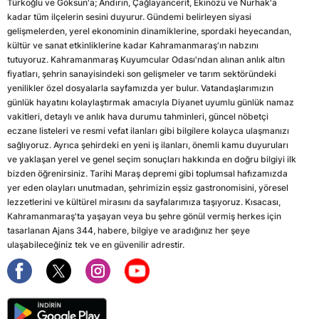
Türkoğlu ve Göksun'a; Andırın, Çağlayancerit, Ekinözü ve Nurhak'a
kadar tüm ilçelerin sesini duyurur. Gündemi belirleyen siyasi
gelişmelerden, yerel ekonominin dinamiklerine, spordaki heyecandan,
kültür ve sanat etkinliklerine kadar Kahramanmaraş'ın nabzını
tutuyoruz. Kahramanmaraş Kuyumcular Odası'ndan alınan anlık altın
fiyatları, şehrin sanayisindeki son gelişmeler ve tarım sektöründeki
yenilikler özel dosyalarla sayfamızda yer bulur. Vatandaşlarımızın
günlük hayatını kolaylaştırmak amacıyla Diyanet uyumlu günlük namaz
vakitleri, detaylı ve anlık hava durumu tahminleri, güncel nöbetçi
eczane listeleri ve resmi vefat ilanları gibi bilgilere kolayca ulaşmanızı
sağlıyoruz. Ayrıca şehirdeki en yeni iş ilanları, önemli kamu duyuruları
ve yaklaşan yerel ve genel seçim sonuçları hakkında en doğru bilgiyi ilk
bizden öğrenirsiniz. Tarihi Maraş depremi gibi toplumsal hafızamızda
yer eden olayları unutmadan, şehrimizin eşsiz gastronomisini, yöresel
lezzetlerini ve kültürel mirasını da sayfalarımıza taşıyoruz. Kısacası,
Kahramanmaraş'ta yaşayan veya bu şehre gönül vermiş herkes için
tasarlanan Ajans 344, habere, bilgiye ve aradığınız her şeye
ulaşabileceğiniz tek ve en güvenilir adrestir.