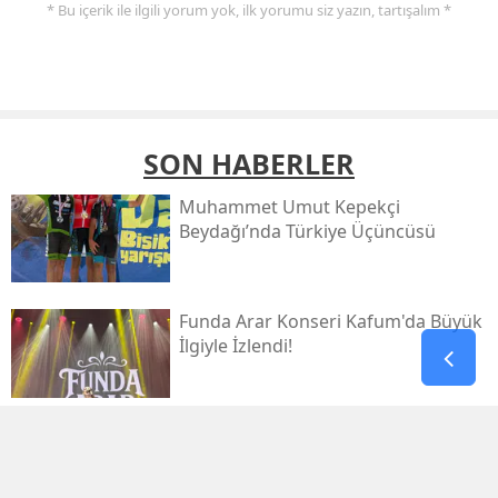
* Bu içerik ile ilgili yorum yok, ilk yorumu siz yazın, tartışalım *
SON HABERLER
Muhammet Umut Kepekçi
Beydağı’nda Türkiye Üçüncüsü
Funda Arar Konseri Kafum'da Büyük
İlgiyle İzlendi!
Galatasaray, Villarreal’e 2-1 Mağlup
Oldu