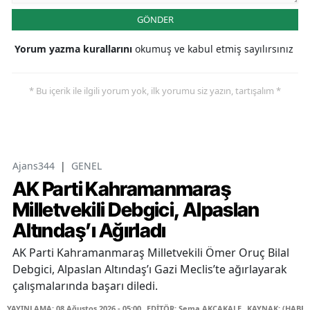
GÖNDER
Yorum yazma kurallarını
okumuş ve kabul etmiş sayılırsınız
* Bu içerik ile ilgili yorum yok, ilk yorumu siz yazın, tartışalım *
Ajans344
|
GENEL
AK Parti Kahramanmaraş
Milletvekili Debgici, Alpaslan
Altındaş’ı Ağırladı
AK Parti Kahramanmaraş Milletvekili Ömer Oruç Bilal
Debgici, Alpaslan Altındaş’ı Gazi Meclis’te ağırlayarak
çalışmalarında başarı diledi.
YAYINLAMA: 08 Ağustos 2026 - 05:00
EDİTÖR: Sema AKÇAKALE
KAYNAK: (HABER