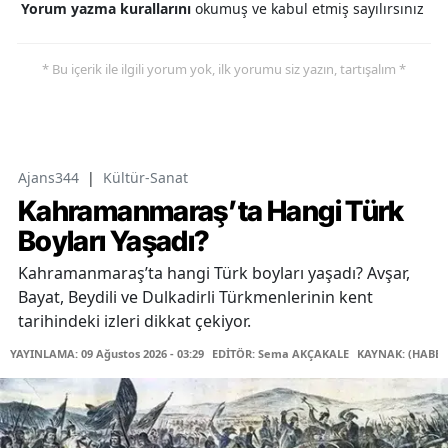
Yorum yazma kurallarını
okumuş ve kabul etmiş sayılırsınız
* Bu içerik ile ilgili yorum yok, ilk yorumu siz yazın, tartışalım *
Ajans344
|
Kültür-Sanat
Kahramanmaraş’ta Hangi Türk
Boyları Yaşadı?
Kahramanmaraş’ta hangi Türk boyları yaşadı? Avşar,
Bayat, Beydili ve Dulkadirli Türkmenlerinin kent
tarihindeki izleri dikkat çekiyor.
YAYINLAMA: 09 Ağustos 2026 - 03:29
EDİTÖR: Sema AKÇAKALE
KAYNAK: (HABER