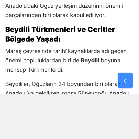
Anadolu’daki Oğuz yerleşim düzeninin önemli
parçalarından biri olarak kabul ediliyor.
Beydili Türkmenleri ve Ceritler
Bölgede Yaşadı
Maraş çevresinde tarihî kaynaklarda adı geçen
önemli topluluklardan biri de
Beydili
boyuna
mensup Türkmenlerdi.
Beydililer, Oğuzların 24 boyundan biri olarak
Anadolu’ya geldikten sonra Güneydoğu Anadolu
ve Çukurova çevresine yayıldı. Zamanla Dulkadirli
Türkmenlerinin önemli unsurlarından biri haline
geldiler.
Beydili boyuyla bağlantılı
Cerit ve Tecirli