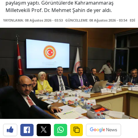
paylaşım yaptı. Görüntülerde Kahramanmaraş
Milletvekili Prof. Dr. Mehmet Şahin de yer aldı.
YAYINLAMA: 08 Ağustos 2026 - 03:53
GÜNCELLEME: 08 Ağustos 2026 - 03:54
EDİT