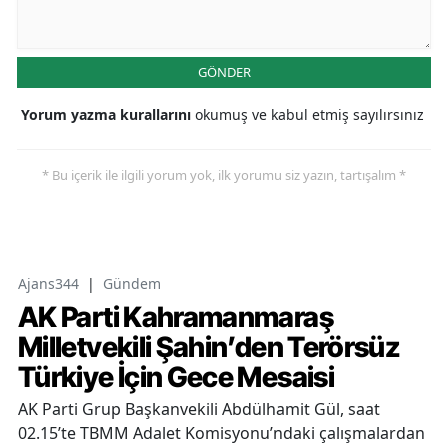
GÖNDER
Yorum yazma kurallarını
okumuş ve kabul etmiş sayılırsınız
* Bu içerik ile ilgili yorum yok, ilk yorumu siz yazın, tartışalım *
Ajans344
|
Gündem
AK Parti Kahramanmaraş
Milletvekili Şahin’den Terörsüz
Türkiye İçin Gece Mesaisi
AK Parti Grup Başkanvekili Abdülhamit Gül, saat
02.15’te TBMM Adalet Komisyonu’ndaki çalışmalardan