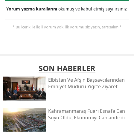
Yorum yazma kurallarını
okumuş ve kabul etmiş sayılırsınız
* Bu içerik ile ilgili yorum yok, ilk yorumu siz yazın, tartışalım *
SON HABERLER
Elbistan Ve Afşin Başsavcılarından
Emniyet Müdürü Yiğit'e Ziyaret
Kahramanmaraş Fuarı Esnafa Can
Suyu Oldu, Ekonomiyi Canlandırdı