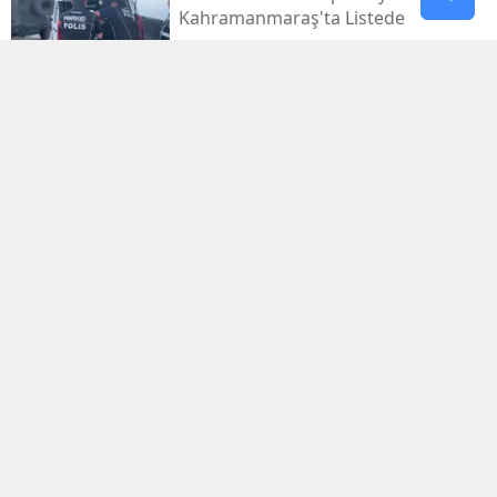
Kahramanmaraş'ta Listede
Kahramanmaraş Deprem
Davalarında 14 Dosya Yargıtay'da
Osman Yenipınar'a Pençe 46'tan
Anlamlı Ziyaret
Kayseri'den Havalandı, 5,5 Saat
Sonra Kahramanmaraş'taydı
Şennur Üzgen’in “tekâmül” Eseri
Upsd Yaz Sergisi’nde