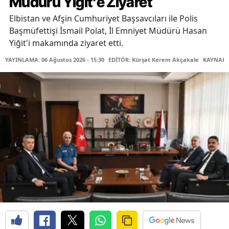
Müdürü Yiğit'e Ziyaret
Elbistan ve Afşin Cumhuriyet Başsavcıları ile Polis
Başmüfettişi İsmail Polat, İl Emniyet Müdürü Hasan
Yiğit'i makamında ziyaret etti.
YAYINLAMA: 06 Ağustos 2026 - 15:30
EDİTÖR: Kürşat Kerem Akçakale
KAYNAK: 