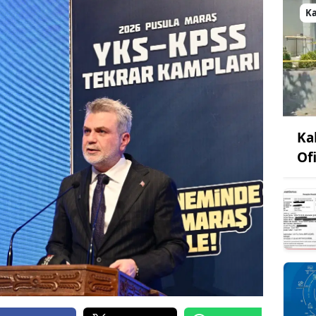
K
Ka
Ofi