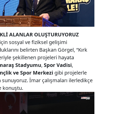
LİKLİ ALANLAR OLUŞTURUYORUZ
n sosyal ve fiziksel gelişimi
uklarını belirten Başkan Görgel, “Kırk
leriyle şekillenen projeleri hayata
maraş Stadyumu
,
Spor Vadisi
,
nçlik ve Spor Merkezi
gibi projelerle
 sunuyoruz. İmar çalışmaları ilerledikçe
e konuştu.