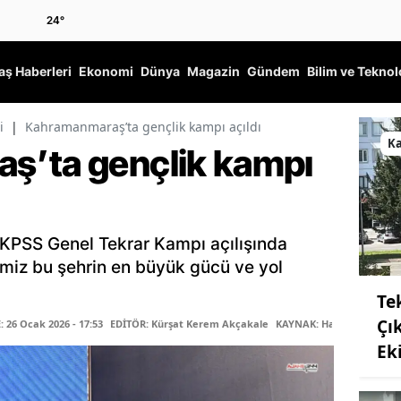
24
°
ş Haberleri
Ekonomi
Dünya
Magazin
Gündem
Bilim ve Teknol
i
|
Kahramanmaraş’ta gençlik kampı açıldı
K
ş’ta gençlik kampı
 KPSS Genel Tekrar Kampı açılışında
rimiz bu şehrin en büyük gücü ve yol
Te
Çı
26 Ocak 2026 - 17:53
EDİTÖR: Kürşat Kerem Akçakale
KAYNAK: Haber Merkezi
Ek