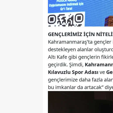
GENÇLERİMİZ İÇİN NİTE
Kahramanmaraş’ta gençler içi
destekleyen alanlar oluşturd
Altı Kafe gibi gençlerin fikir
geçirdik. Şimdi,
Kahraman
Kılavuzlu Spor Adası
ve
Ge
gençlerimize daha fazla alan
bu imkanlar da artacak” diy