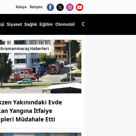
Künye
İletişim
oji
Siyaset
Sağlık
Eğitim
Otomobil
ahramanmaraş Haberleri
kzen Yakınındaki Evde
kan Yangına İtfaiye
ipleri Müdahale Etti