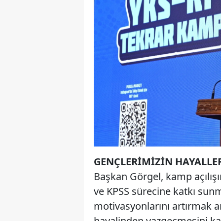
GENÇLERİMİZİN HAYALLE
Başkan Görgel, kamp açılış
ve KPSS sürecine katkı sun
motivasyonlarını artırmak a
hayalinden vazgeçmesini kab