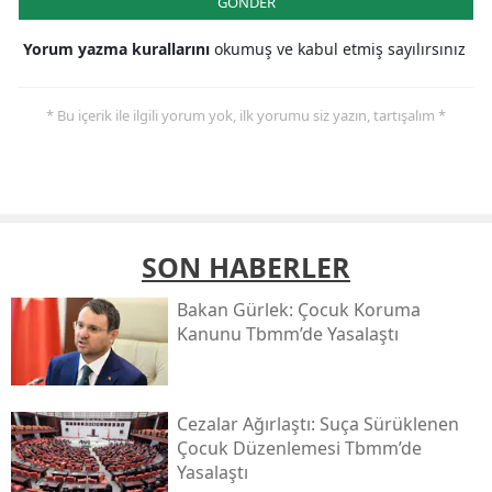
GÖNDER
Yorum yazma kurallarını
okumuş ve kabul etmiş sayılırsınız
* Bu içerik ile ilgili yorum yok, ilk yorumu siz yazın, tartışalım *
SON HABERLER
Bakan Gürlek: Çocuk Koruma
Kanunu Tbmm’de Yasalaştı
Cezalar Ağırlaştı: Suça Sürüklenen
Çocuk Düzenlemesi Tbmm’de
Yasalaştı