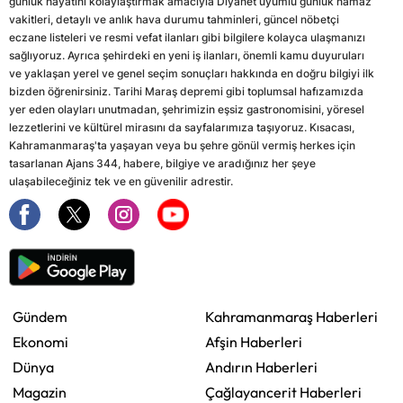
günlük hayatını kolaylaştırmak amacıyla Diyanet uyumlu günlük namaz
vakitleri, detaylı ve anlık hava durumu tahminleri, güncel nöbetçi
eczane listeleri ve resmi vefat ilanları gibi bilgilere kolayca ulaşmanızı
sağlıyoruz. Ayrıca şehirdeki en yeni iş ilanları, önemli kamu duyuruları
ve yaklaşan yerel ve genel seçim sonuçları hakkında en doğru bilgiyi ilk
bizden öğrenirsiniz. Tarihi Maraş depremi gibi toplumsal hafızamızda
yer eden olayları unutmadan, şehrimizin eşsiz gastronomisini, yöresel
lezzetlerini ve kültürel mirasını da sayfalarımıza taşıyoruz. Kısacası,
Kahramanmaraş'ta yaşayan veya bu şehre gönül vermiş herkes için
tasarlanan Ajans 344, habere, bilgiye ve aradığınız her şeye
ulaşabileceğiniz tek ve en güvenilir adrestir.
Gündem
Kahramanmaraş Haberleri
Ekonomi
Afşin Haberleri
Dünya
Andırın Haberleri
Magazin
Çağlayancerit Haberleri