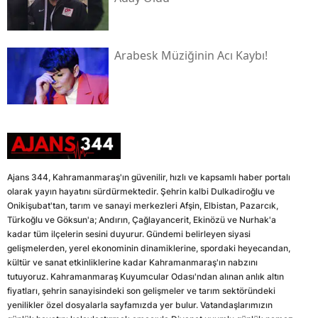
Arabesk Müziğinin Acı Kaybı!
Ajans 344, Kahramanmaraş'ın güvenilir, hızlı ve kapsamlı haber portalı
olarak yayın hayatını sürdürmektedir. Şehrin kalbi Dulkadiroğlu ve
Onikişubat'tan, tarım ve sanayi merkezleri Afşin, Elbistan, Pazarcık,
Türkoğlu ve Göksun'a; Andırın, Çağlayancerit, Ekinözü ve Nurhak'a
kadar tüm ilçelerin sesini duyurur. Gündemi belirleyen siyasi
gelişmelerden, yerel ekonominin dinamiklerine, spordaki heyecandan,
kültür ve sanat etkinliklerine kadar Kahramanmaraş'ın nabzını
tutuyoruz. Kahramanmaraş Kuyumcular Odası'ndan alınan anlık altın
fiyatları, şehrin sanayisindeki son gelişmeler ve tarım sektöründeki
yenilikler özel dosyalarla sayfamızda yer bulur. Vatandaşlarımızın