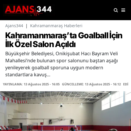
Ajans344
|
Kahramanmaraş Haberleri
Kahramanmaraş’ta Goalball İçin
İlk Özel Salon Açıldı
Büyükşehir Belediyesi, Onikişubat Hacı Bayram Veli
Mahallesi’nde bulunan spor salonunu baştan aşağı
yenileyerek goalball sporuna uygun modern
standartlara kavuş...
YAYINLAMA: 13 Ağustos 2025 - 16:05
GÜNCELLEME: 13 Ağustos 2025 - 16:12
EDİT