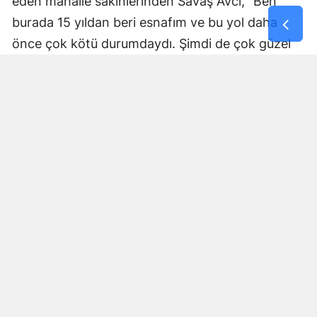
eden mahalle sakinlerinden Savaş Avcı, “Ben
burada 15 yıldan beri esnafım ve bu yol daha
önce çok kötü durumdaydı. Şimdi de çok güzel
hale getiriliyor. Büyükşehir Belediye Başkanımız
Fırat Görgel’e verdiği hizmetten dolayı çok
teşekkür ederim. Bizleri tozdan topraktan
kurtardı” dedi. Yapılan bakım, onarım ve asfalt
uygulamaları sayesinde ulaşımın daha güvenli ve
konforlu hale geldiğini söyleyen bir diğer mahalle
sakini İsmail Öksüz, “Yolumuz bozuktu. Bu yıl çok
yağmur yağdığı için yollarımızda çökmeler
oluşmuştu. Sağ olsun Büyükşehir Belediye
Başkanımız Fırat Görgel hizmet anlayışı ile
yollarımızı yaptı. Otoban gibi yol oldu burası”
ifadelerini kullandı.