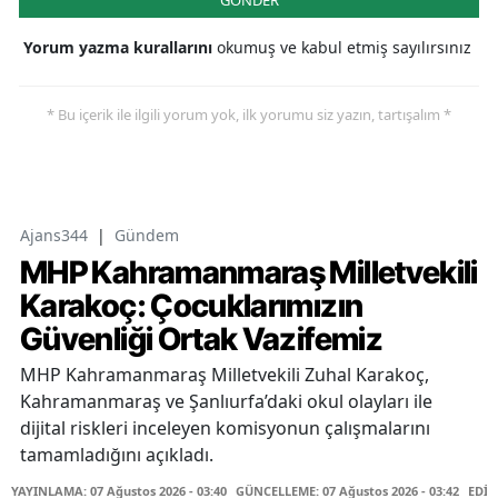
GÖNDER
Yorum yazma kurallarını
okumuş ve kabul etmiş sayılırsınız
* Bu içerik ile ilgili yorum yok, ilk yorumu siz yazın, tartışalım *
Ajans344
|
Gündem
MHP Kahramanmaraş Milletvekili
Karakoç: Çocuklarımızın
Güvenliği Ortak Vazifemiz
MHP Kahramanmaraş Milletvekili Zuhal Karakoç,
Kahramanmaraş ve Şanlıurfa’daki okul olayları ile
dijital riskleri inceleyen komisyonun çalışmalarını
tamamladığını açıkladı.
YAYINLAMA: 07 Ağustos 2026 - 03:40
GÜNCELLEME: 07 Ağustos 2026 - 03:42
EDİT