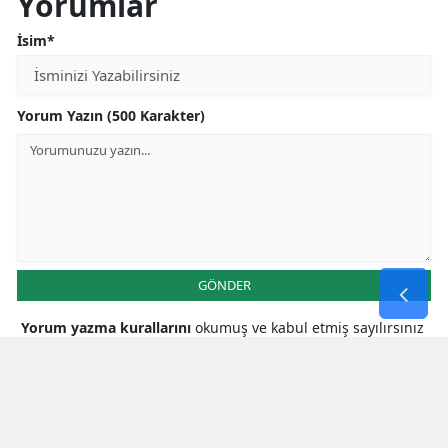
Yorumlar
İsim*
Yorum Yazın (500 Karakter)
GÖNDER
Yorum yazma kurallarını
okumuş ve kabul etmiş sayılırsınız
* Bu içerik ile ilgili yorum yok, ilk yorumu siz yazın, tartışalım *