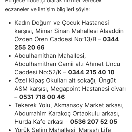
Bu gece nöbetçi olarak hizmet verecek
eczaneler ve iletişim bilgileri şöyle:
Kadın Doğum ve Çocuk Hastanesi
karşısı, Mimar Sinan Mahallesi Alaaddin
Özden Ören Caddesi No:13/B –
0344
255 20 66
Abdulhamithan Mahallesi,
Abdulhamithan Camii altı Ahmet Uncu
Caddesi No:52/K –
0344 215 40 10
Özel Kipaş Okulları alt sokağı, Üngüt
ASM karşısı, Megapoint Hastanesi civarı
–
0531 718 00 46
Tekerek Yolu, Akmansoy Market arkası,
Abdurrahim Karakoç Ortaokulu arkası,
Hurda Kafe arkası –
0536 207 52 05
Yörük Selim Mahallesi, Marash Life