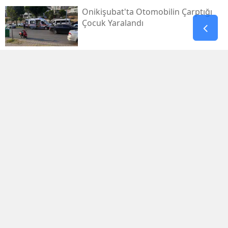
Onikişubat'ta Otomobilin Çarptığı
Çocuk Yaralandı
Pazarcık’ta Yollar Büyükşehir’le
Yenileniyor
Onikişubat'ta Yeni Gündüz Bakımevi
Kayıtları Başladı!
Filistin Destek Konvoyu
Kahramanmaraş'ta Karşılandı
Kahramanmaraş'ta Zakkum Konseri