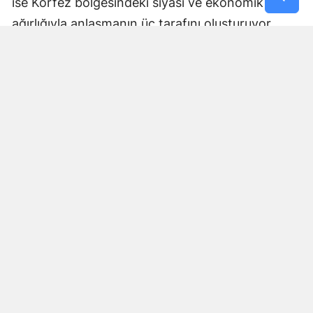
ise Körfez bölgesindeki siyasi ve ekonomik
ağırlığıyla anlaşmanın üç tarafını oluşturuyor.
Anlaşmanın nasıl uygulanacağı, ortak savunma
yükümlülüğünün hangi mekanizmalar üzerinden
işletileceği ve askeri koordinasyonun kapsamına
ilişkin ayrıntılar ise ilerleyen dönemde daha fazla
netlik kazanacak.
Bölgesel güvenlik dengeleri
açısından dikkat çekici adım
Üçlü anlaşma, Orta Doğu ve Güney Asya'daki
güvenlik dengeleri açısından da önem taşıyor.
Uluslararası basında anlaşma, NATO'nun kolektif
savunma yaklaşımına benzer bir düzenleme
olarak değerlendiriliyor.