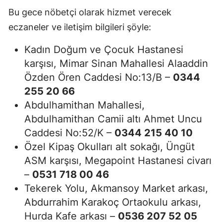
Bu gece nöbetçi olarak hizmet verecek
eczaneler ve iletişim bilgileri şöyle:
Kadın Doğum ve Çocuk Hastanesi
karşısı, Mimar Sinan Mahallesi Alaaddin
Özden Ören Caddesi No:13/B –
0344
255 20 66
Abdulhamithan Mahallesi,
Abdulhamithan Camii altı Ahmet Uncu
Caddesi No:52/K –
0344 215 40 10
Özel Kipaş Okulları alt sokağı, Üngüt
ASM karşısı, Megapoint Hastanesi civarı
–
0531 718 00 46
Tekerek Yolu, Akmansoy Market arkası,
Abdurrahim Karakoç Ortaokulu arkası,
Hurda Kafe arkası –
0536 207 52 05