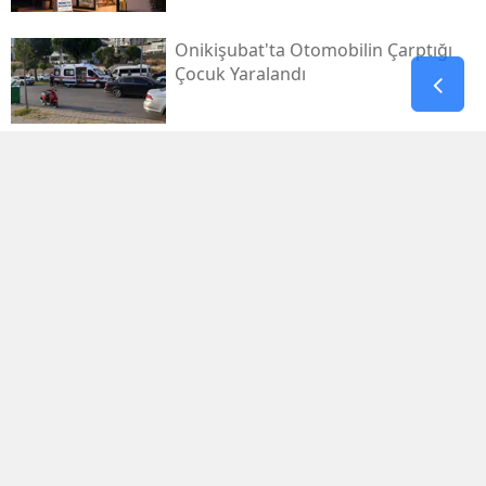
Onikişubat'ta Otomobilin Çarptığı
Çocuk Yaralandı
Pazarcık’ta Yollar Büyükşehir’le
Yenileniyor
Onikişubat'ta Yeni Gündüz Bakımevi
Kayıtları Başladı!
Filistin Destek Konvoyu
Kahramanmaraş'ta Karşılandı