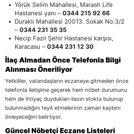
Yörük Selim Mahallesi, Marash Life
Hastanesi yanı –
0344 215 92 66
Duraklı Mahallesi 20013. Sokak No:3/2
–
0344 231 35 35
Necip Fazıl Şehir Hastanesi karşısı,
Karacasu –
0344 231 12 30
İlaç Almadan Önce Telefonla Bilgi
Alınması Öneriliyor
Yetkililer, vatandaşların eczaneye gitmeden önce
telefonla iletişime geçerek hem nöbet durumunu
hem de ihtiyaç duydukları ilacın stokta bulunup
bulunmadığını teyit etmelerinin zaman kaybını
önleyeceğini belirtiyor.
Güncel Nöbetçi Eczane Listeleri