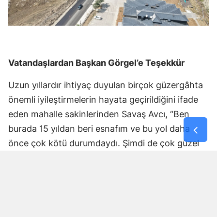
Vatandaşlardan Başkan Görgel’e Teşekkür
Uzun yıllardır ihtiyaç duyulan birçok güzergâhta
önemli iyileştirmelerin hayata geçirildiğini ifade
eden mahalle sakinlerinden Savaş Avcı, “Ben
burada 15 yıldan beri esnafım ve bu yol daha
önce çok kötü durumdaydı. Şimdi de çok güzel
hale getiriliyor. Büyükşehir Belediye Başkanımız
Fırat Görgel’e verdiği hizmetten dolayı çok
teşekkür ederim. Bizleri tozdan topraktan
kurtardı” dedi. Yapılan bakım, onarım ve asfalt
uygulamaları sayesinde ulaşımın daha güvenli ve