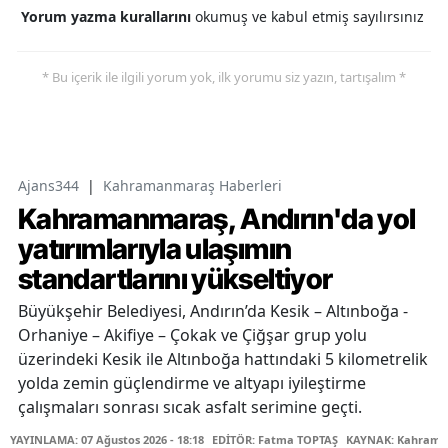
Yorum yazma kurallarını
okumuş ve kabul etmiş sayılırsınız
* Bu içerik ile ilgili yorum yok, ilk yorumu siz yazın, tartışalım *
Ajans344
|
Kahramanmaraş Haberleri
Kahramanmaraş, Andırın'da yol
yatırımlarıyla ulaşımın
standartlarını yükseltiyor
Büyükşehir Belediyesi, Andırın’da Kesik – Altınboğa -
Orhaniye – Akifiye – Çokak ve Çiğşar grup yolu
üzerindeki Kesik ile Altınboğa hattındaki 5 kilometrelik
yolda zemin güçlendirme ve altyapı iyileştirme
çalışmaları sonrası sıcak asfalt serimine geçti.
YAYINLAMA: 07 Ağustos 2026 - 18:18
EDİTÖR: Fatma TOPTAŞ
KAYNAK: Kahraman