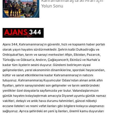
Kahramanmaraş’ta İki Firari İçin
Yolun Sonu
Ajans 344, Kahramanmaraş'ın güvenilir, hızlı ve kapsamlı haber portalı
olarak yayın hayatını sürdürmektedir. Şehrin kalbi Dulkadiroğlu ve
Onikişubat'tan, tarım ve sanayi merkezleri Afşin, Elbistan, Pazarcık,
Türkoğlu ve Göksun'a; Andırın, Çağlayancerit, Ekinözü ve Nurhak'a
kadar tüm ilçelerin sesini duyurur. Gündemi belirleyen siyasi
gelişmelerden, yerel ekonominin dinamiklerine, spordaki heyecandan,
kültür ve sanat etkinliklerine kadar Kahramanmaraş'ın nabzını
tutuyoruz. Kahramanmaraş Kuyumcular Odası'ndan alınan anlık altın
fiyatları, şehrin sanayisindeki son gelişmeler ve tarım sektöründeki
yenilikler özel dosyalarla sayfamızda yer bulur. Vatandaşlarımızın
günlük hayatını kolaylaştırmak amacıyla Diyanet uyumlu günlük namaz
vakitleri, detaylı ve anlık hava durumu tahminleri, güncel nöbetçi
eczane listeleri ve resmi vefat ilanları gibi bilgilere kolayca ulaşmanızı
sağlıyoruz. Ayrıca şehirdeki en yeni iş ilanları, önemli kamu duyuruları