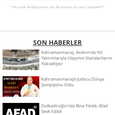
* Bu içerik ile ilgili yorum yok, ilk yorumu siz yazın, tartışalım *
SON HABERLER
Kahramanmaraş, Andırın'da Yol
Yatırımlarıyla Ulaşımın Standartlarını
Yükseltiyor
Kahramanmaraşlı Judocu Dünya
Şampiyonu Oldu
Dulkadiroğlu’nda Bina Yıkıldı: Afad
Sevk Edildi