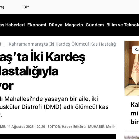
31
°
ş Haberleri
Ekonomi
Dünya
Magazin
Gündem
Bilim ve Teknol
i
|
Kahramanmaraş’ta İki Kardeş Ölümcül Kas Hastalığıyla Mücad
K
’ta İki Kardeş
astalığıyla
yor
Mahallesi’nde yaşayan bir aile, iki
Ka
sküler Distrofi (DMD) adlı ölümcül kas
mi
.
bir
E: 11 Ağustos 2025 - 20:20
EDİTÖR: Haber Editörü
MUHABİR: Meliha Şeyda Reis