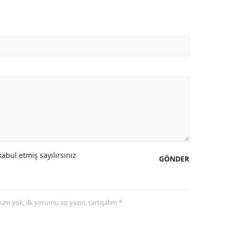
abul etmiş sayılırsınız
GÖNDER
yorum yok, ilk yorumu siz yazın, tartışalım *