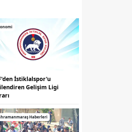
 renkli anlar sundu
konomi
F'den İstiklalspor'u
gilendiren Gelişim Ligi
rarı
ahramanmaraş Haberleri