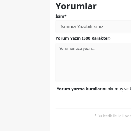
Yorumlar
İsim*
Yorum Yazın (500 Karakter)
Yorum yazma kurallarını
okumuş ve k
* Bu içerik ile ilgili 