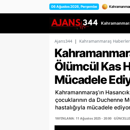
06 Ağustos 2026, Perşembe
Kahramanmara
Ajans344
|
Kahramanmaraş Haberler
Kahramanmaraş
Ölümcül Kas H
Mücadele Edi
Kahramanmaraş’ın Hasancıklı 
çocuklarının da Duchenne Mu
hastalığıyla mücadele ediyor
YAYINLAMA: 11 Ağustos 2025 - 20:00
GÜNCELLEM