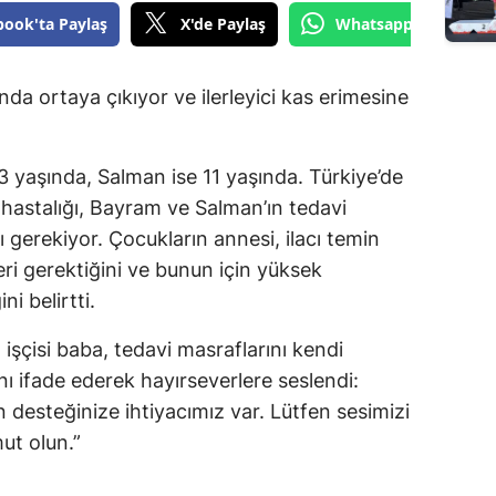
book'ta Paylaş
X'de Paylaş
Whatsapp'tan Gönde
ında ortaya çıkıyor ve ilerleyici kas erimesine
 yaşında, Salman ise 11 yaşında. Türkiye’de
astalığı, Bayram ve Salman’ın tedavi
ı gerekiyor. Çocukların annesi, ilacı temin
ri gerektiğini ve bunun için yüksek
i belirtti.
işçisi baba, tedavi masraflarını kendi
nı ifade ederek hayırseverlere seslendi:
n desteğinize ihtiyacımız var. Lütfen sesimizi
ut olun.”