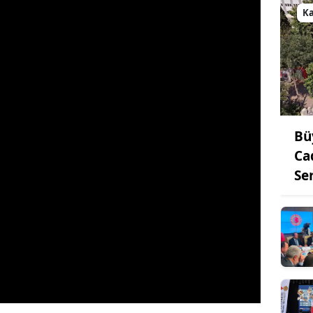
K
Bü
Ca
Se