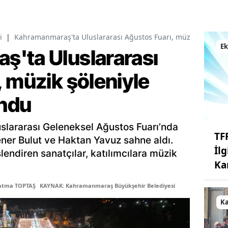
i
|
Kahramanmaraş'ta Uluslararası Ağustos Fuarı, müzik şöleniyle
E
'ta Uluslararası
 müzik şöleniyle
undu
slararası Geleneksel Ağustos Fuarı’nda
TF
ener Bulut ve Haktan Yavuz sahne aldı.
İl
slendiren sanatçılar, katılımcılara müzik
Ka
Fatma TOPTAŞ
KAYNAK: Kahramanmaraş Büyükşehir Belediyesi
K