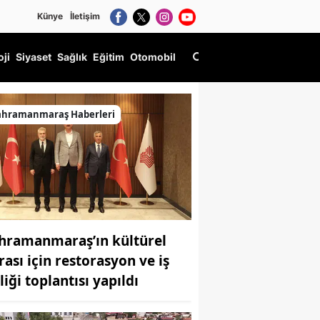
Künye
İletişim
oji
Siyaset
Sağlık
Eğitim
Otomobil
ele Ediyor
ahramanmaraş Haberleri
hramanmaraş’ın kültürel
rası için restorasyon ve iş
liği toplantısı yapıldı