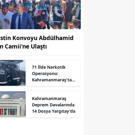
listin Konvoyu Abdülhamid
n Camii'ne Ulaştı
71 İlde Narkotik
Operasyonu:
Kahramanmaraş'ta
Listede
Kahramanmaraş
r
Deprem Davalarında
14 Dosya Yargıtay'da