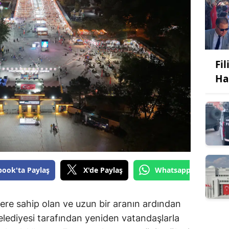
Fi
Ha
book'ta Paylaş
X'de Paylaş
Whatsapp'tan Gönde
ere sahip olan ve uzun bir aranın ardından
ediyesi tarafından yeniden vatandaşlarla