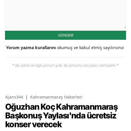
GÖNDER
Yorum yazma kurallarını
okumuş ve kabul etmiş sayılırsınız
* Bu içerik ile ilgili yorum yok, ilk yorumu siz yazın, tartışalım *
Ajans344
|
Kahramanmaraş Haberleri
Oğuzhan Koç Kahramanmaraş
Başkonuş Yaylası'nda ücretsiz
konser verecek