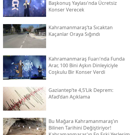
Başkonuş Yaylası'nda Ücretsiz
Konser Verecek
Kahramanmaraş’ta Sıcaktan
Kaçanlar Oraya Sığındı
Kahramanmaraş Fuarı'nda Funda
Arar, 100 Bini Aşkın Dinleyiciyle
Coşkulu Bir Konser Verdi
Gaziantep’te 4,5’lik Deprem:
Afad’dan Açıklama
Bu Mağara Kahramanmaraş’ın
Bilinen Tarihini Değiştiriyor!
Kahramanmaraş'ın En Eski Yerleşim