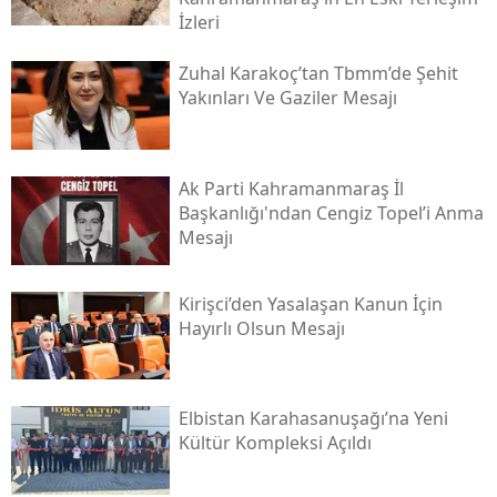
İzleri
Zuhal Karakoç’tan Tbmm’de Şehit
Yakınları Ve Gaziler Mesajı
Ak Parti Kahramanmaraş İl
Başkanlığı'ndan Cengiz Topel’i Anma
Mesajı
Kirişci’den Yasalaşan Kanun İçin
Hayırlı Olsun Mesajı
Elbistan Karahasanuşağı’na Yeni
Kültür Kompleksi Açıldı