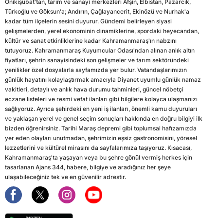
Onikişubat'tan, tarım ve sanayi merkezleri Afşin, Elbistan, Pazarcık,
Türkoğlu ve Göksun'a; Andırın, Çağlayancerit, Ekinözü ve Nurhak'a
kadar tüm ilçelerin sesini duyurur. Gündemi belirleyen siyasi
gelişmelerden, yerel ekonominin dinamiklerine, spordaki heyecandan,
kültür ve sanat etkinliklerine kadar Kahramanmaraş'ın nabzını
tutuyoruz. Kahramanmaraş Kuyumcular Odası'ndan alınan anlık altın
fiyatları, şehrin sanayisindeki son gelişmeler ve tarım sektöründeki
yenilikler özel dosyalarla sayfamızda yer bulur. Vatandaşlarımızın
günlük hayatını kolaylaştırmak amacıyla Diyanet uyumlu günlük namaz
vakitleri, detaylı ve anlık hava durumu tahminleri, güncel nöbetçi
eczane listeleri ve resmi vefat ilanları gibi bilgilere kolayca ulaşmanızı
sağlıyoruz. Ayrıca şehirdeki en yeni iş ilanları, önemli kamu duyuruları
ve yaklaşan yerel ve genel seçim sonuçları hakkında en doğru bilgiyi ilk
bizden öğrenirsiniz. Tarihi Maraş depremi gibi toplumsal hafızamızda
yer eden olayları unutmadan, şehrimizin eşsiz gastronomisini, yöresel
lezzetlerini ve kültürel mirasını da sayfalarımıza taşıyoruz. Kısacası,
Kahramanmaraş'ta yaşayan veya bu şehre gönül vermiş herkes için
tasarlanan Ajans 344, habere, bilgiye ve aradığınız her şeye
ulaşabileceğiniz tek ve en güvenilir adrestir.