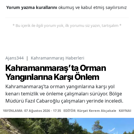
Yorum yazma kurallarını
okumuş ve kabul etmiş sayılırsınız
* Bu içerik ile ilgili yorum yok, ilk yorumu siz yazın, tartışalım *
Ajans344
|
Kahramanmaraş Haberleri
Kahramanmaraş’ta Orman
Yangınlarına Karşı Önlem
Kahramanmaraş’ta orman yangınlarına karşı yol
kenarı temizlik ve önleme çalışmaları sürüyor. Bölge
Müdürü Fazıl Cabaroğlu çalışmaları yerinde inceledi.
YAYINLAMA: 07 Ağustos 2026 - 17:35
EDİTÖR: Kürşat Kerem Akçakale
KAYNAK: