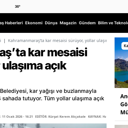
36
°
ş Haberleri
Ekonomi
Dünya
Magazin
Gündem
Bilim ve Teknol
i
|
Kahramanmaraş’ta kar mesaisi sürüyor, yollar ulaşıma açık tut
K
ş’ta kar mesaisi
r ulaşıma açık
elediyesi, kar yağışı ve buzlanmayla
An
4 sahada tutuyor. Tüm yollar ulaşıma açık
Gö
Mü
11 Ocak 2026 - 16:21
EDİTÖR: Kürşat Kerem Akçakale
KAYNAK: Haber Merkezi