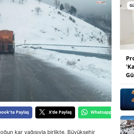
G
Pro
'K
Gü
book'ta Paylaş
X'de Paylaş
Whatsapp'tan Gönde
oğun kar yağışıyla birlikte, Büyükşehir