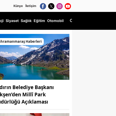
Künye
İletişim
oji
Siyaset
Sağlık
Eğitim
Otomobil
uluyor
ahramanmaraş Haberleri
dırın Belediye Başkanı
kşen’den Millî Park
dürlüğü Açıklaması