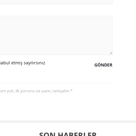
abul etmiş sayılırsınız
GÖNDER
yorum yok, ilk yorumu siz yazın, tartışalım *
SON HABERLER