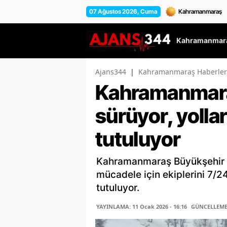
07 Ağustos 2026, Cuma
Kahramanmara
Ajans344
|
Kahramanmaraş Haberler
Kahramanmara
sürüyor, yolla
tutuluyor
Kahramanmaraş Büyükşehir B
mücadele için ekiplerini 7/2
tutuluyor.
YAYINLAMA: 11 Ocak 2026 - 16:16
GÜNCELLEME: 