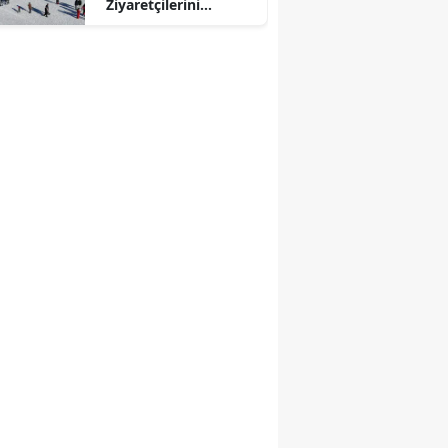
Ziyaretçilerini
Ağırlıyor:
Yedikuyular’ın Adı
Nereden Geliyor?