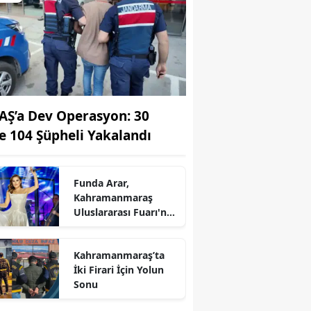
AŞ’a Dev Operasyon: 30
de 104 Şüpheli Yakalandı
Funda Arar,
Kahramanmaraş
Uluslararası Fuarı'nda
unutulmaz bir konser
verecek
Kahramanmaraş’ta
r
İki Firari İçin Yolun
Sonu