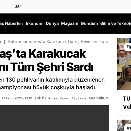
38
°
ş Haberleri
Ekonomi
Dünya
Magazin
Gündem
Bilim ve Teknol
i
|
Kahramanmaraş’ta Karakucak Güreş Heyecanı Tüm Şehri Sardı
Eğ
ş’ta Karakucak
ı Tüm Şehri Sardı
 130 pehlivanın katılımıyla düzenlenen
Şampiyonası büyük coşkuyla başladı.
TÜ
27 Ekim 2025 - 12:01
EDİTÖR: Kürşat Kerem Akçakale
MUHABİR: Yadigar Jira
Ve
As