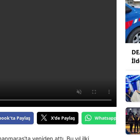
DE
İl
book'ta Paylaş
X'de Paylaş
Whatsapp'tan Gönde
nmaraş’ta yeniden attı. Bu yıl ilki