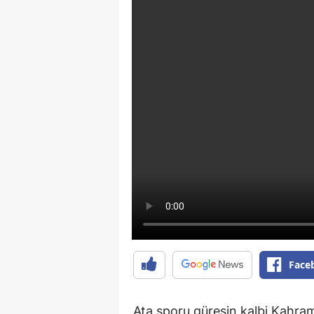
Face
Ata sporu güreşin kalbi Kahrama