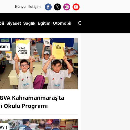
Künye
İletişim
oji
Siyaset
Sağlık
Eğitim
Otomobil
itim
GVA Kahramanmaraş’ta
li Okulu Programı
ayiş