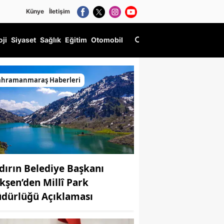
Künye
İletişim
oji
Siyaset
Sağlık
Eğitim
Otomobil
iyareti
ahramanmaraş Haberleri
dırın Belediye Başkanı
kşen’den Millî Park
dürlüğü Açıklaması