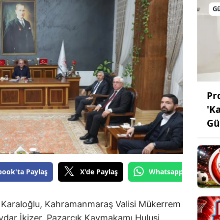
G
Pro
'K
Gü
book'ta Paylaş
X'de Paylaş
Whatsapp'tan Gönde
ir Karaloğlu, Kahramanmaraş Valisi Mükerrem
ydar İkizer, Pazarcık Kaymakamı Hulusi