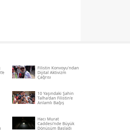
ğ
Filistin Konvoyu'ndan
t’e
Dijital Aktivizm
Çağrısı
10 Yaşındaki Şahin
Talha'dan Filistin'e
Anlamlı Bağış
Hacı Murat
Caddesi’nde Büyük
ı
Dönüşüm Başladı