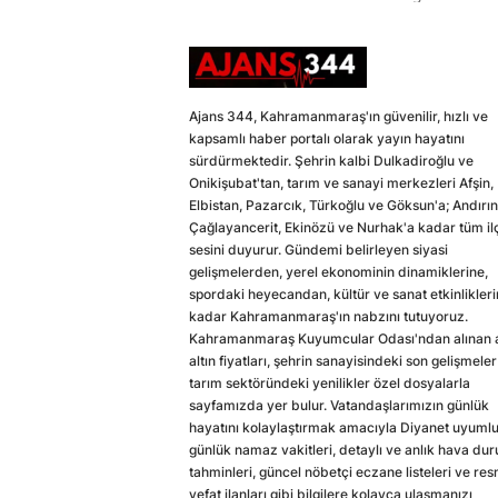
Ajans 344, Kahramanmaraş'ın güvenilir, hızlı ve
kapsamlı haber portalı olarak yayın hayatını
sürdürmektedir. Şehrin kalbi Dulkadiroğlu ve
Onikişubat'tan, tarım ve sanayi merkezleri Afşin,
Elbistan, Pazarcık, Türkoğlu ve Göksun'a; Andırın
Çağlayancerit, Ekinözü ve Nurhak'a kadar tüm il
sesini duyurur. Gündemi belirleyen siyasi
gelişmelerden, yerel ekonominin dinamiklerine,
spordaki heyecandan, kültür ve sanat etkinlikler
kadar Kahramanmaraş'ın nabzını tutuyoruz.
Kahramanmaraş Kuyumcular Odası'ndan alınan a
altın fiyatları, şehrin sanayisindeki son gelişmeler
tarım sektöründeki yenilikler özel dosyalarla
sayfamızda yer bulur. Vatandaşlarımızın günlük
hayatını kolaylaştırmak amacıyla Diyanet uyuml
günlük namaz vakitleri, detaylı ve anlık hava du
tahminleri, güncel nöbetçi eczane listeleri ve res
vefat ilanları gibi bilgilere kolayca ulaşmanızı