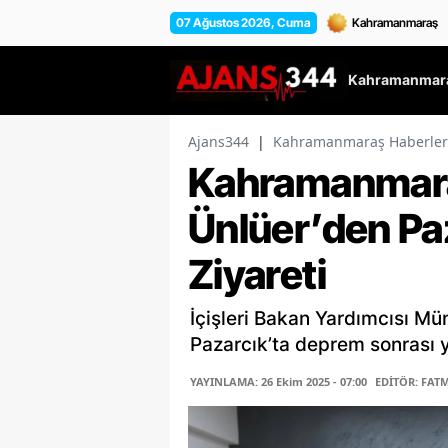
07 Ağustos 2026, Cuma
Kahramanmara
Ajans344
|
Kahramanmaraş Haberler
Kahramanmara
Ünlüer’den Pa
Ziyareti
İçişleri Bakan Yardımcısı Mü
Pazarcık’ta deprem sonrası y
YAYINLAMA: 26 Ekim 2025 - 07:00
EDİTÖR: FAT