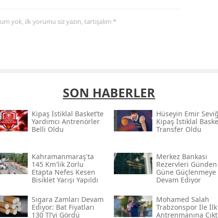
yorum yok, ilk yorumu siz yazın, tartışalım *
SON HABERLER
Kipaş İstiklal Basket’te
Hüseyin Emir Sevi
Yardımcı Antrenörler
Kipaş İstiklal Baske
Belli Oldu
Transfer Oldu
Kahramanmaraş'ta
Merkez Bankası
145 Km'lik Zorlu
Rezervleri Günden
Etapta Nefes Kesen
Güne Güçlenmeye
Bisiklet Yarışı Yapıldı
Devam Ediyor
Sigara Zamları Devam
Mohamed Salah
Ediyor: Bat Fiyatları
Trabzonspor İle İlk
130 Tl’yi Gördü
Antrenmanına Çıkt