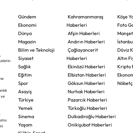
Gündem
Kahramanmaraş
Köşe Ya
Ekonomi
Haberleri
Foto Ga
Dünya
Afşin Haberleri
Manşet
Magazin
Andırın Haberleri
İstanbu
Bilim ve Teknoloji
Çağlayancerit
Döviz K
,
Siyaset
Haberleri
Altın Fi
çelerin
Sağlık
Ekinözü Haberleri
Kripto 
Eğitim
Elbistan Haberleri
Ekonom
ine
Spor
Göksun Haberleri
Nöbetç
nlık
Asayiş
Nurhak Haberleri
 ve
Türkiye
Pazarcık Haberleri
Yemek
Türkoğlu Haberleri
u
Sinema
Dulkadiroğlu Haberleri
rumu
Yaşam
Onikişubat Haberleri
mi