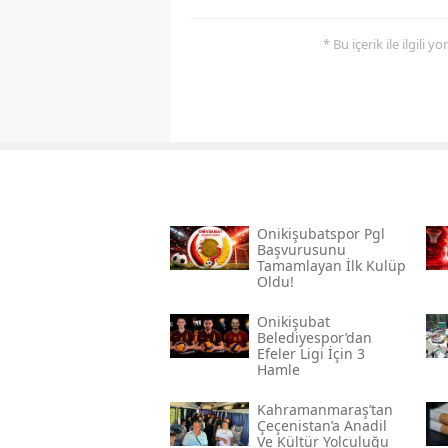
* Bu içerik ile ilgili 
Onikişubatspor Pgl
Başvurusunu
Tamamlayan İlk Kulüp
Oldu!
Onikişubat
Belediyespor’dan
Efeler Ligi İçin 3
Hamle
Kahramanmaraş’tan
Çeçenistan’a Anadil
Ve Kültür Yolculuğu