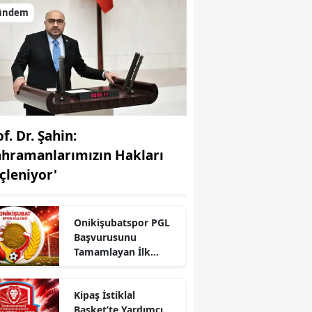
ündem
f. Dr. Şahin:
ahramanlarımızın Hakları
çleniyor'
Onikişubatspor PGL
Başvurusunu
r
Tamamlayan İlk
Kulüp Oldu!
Kipaş İstiklal
Basket’te Yardımcı