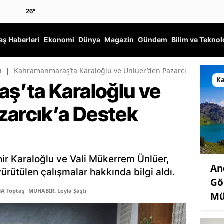
26
°
ş Haberleri
Ekonomi
Dünya
Magazin
Gündem
Bilim ve Teknol
i
|
Kahramanmaraş’ta Karaloğlu ve Ünlüer’den Pazarcık’a Destek Z
K
ş’ta Karaloğlu ve
zarcık’a Destek
nir Karaloğlu ve Vali Mükerrem Ünlüer,
An
ürütülen çalışmalar hakkında bilgi aldı.
Gö
MA Toptaş
MUHABİR: Leyla Şaştı
Mü