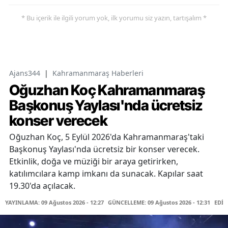
* Bu içerik ile ilgili yorum yok, ilk yorumu siz yazın, tartışalım *
Ajans344
|
Kahramanmaraş Haberleri
Oğuzhan Koç Kahramanmaraş
Başkonuş Yaylası'nda ücretsiz
konser verecek
Oğuzhan Koç, 5 Eylül 2026'da Kahramanmaraş'taki
Başkonuş Yaylası'nda ücretsiz bir konser verecek.
Etkinlik, doğa ve müziği bir araya getirirken,
katılımcılara kamp imkanı da sunacak. Kapılar saat
19.30'da açılacak.
YAYINLAMA: 09 Ağustos 2026 - 12:27
GÜNCELLEME: 09 Ağustos 2026 - 12:31
EDİT