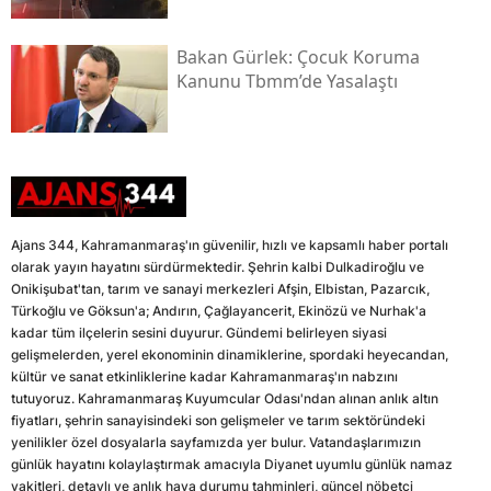
Bakan Gürlek: Çocuk Koruma
Kanunu Tbmm’de Yasalaştı
Ajans 344, Kahramanmaraş'ın güvenilir, hızlı ve kapsamlı haber portalı
olarak yayın hayatını sürdürmektedir. Şehrin kalbi Dulkadiroğlu ve
Onikişubat'tan, tarım ve sanayi merkezleri Afşin, Elbistan, Pazarcık,
Türkoğlu ve Göksun'a; Andırın, Çağlayancerit, Ekinözü ve Nurhak'a
kadar tüm ilçelerin sesini duyurur. Gündemi belirleyen siyasi
gelişmelerden, yerel ekonominin dinamiklerine, spordaki heyecandan,
kültür ve sanat etkinliklerine kadar Kahramanmaraş'ın nabzını
tutuyoruz. Kahramanmaraş Kuyumcular Odası'ndan alınan anlık altın
fiyatları, şehrin sanayisindeki son gelişmeler ve tarım sektöründeki
yenilikler özel dosyalarla sayfamızda yer bulur. Vatandaşlarımızın
günlük hayatını kolaylaştırmak amacıyla Diyanet uyumlu günlük namaz
vakitleri, detaylı ve anlık hava durumu tahminleri, güncel nöbetçi