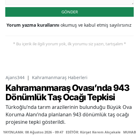
GÖNDER
Yorum yazma kurallarını
okumuş ve kabul etmiş sayılırsınız
* Bu içerik ile ilgili yorum yok, ilk yorumu siz yazın, tartışalım *
Ajans344
|
Kahramanmaraş Haberleri
Kahramanmaraş Ovası’nda 943
Dönümlük Taş Ocağı Tepkisi
Türkoğlu’nda tarım arazilerinin bulunduğu Büyük Ova
Koruma Alanı’nda planlanan 943 dönümlük taş ocağı
projesine tepki gösterildi.
YAYINLAMA: 08 Ağustos 2026 - 09:47
EDİTÖR: Kürşat Kerem Akçakale
MUHABİR