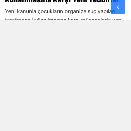
Kullanmasına Karşı Yeni Tedbirler
Yeni kanunla çocukların organize suç yapıları
tarafından kullanılmasına karşı mücadelede yeni
araçlar oluşturuluyor.
Bakan Gürlek, çocukların suç örgütleri ve sokak
çeteleri tarafından kullanılmasının önlenmesine
yönelik mücadelenin güçlendirileceğini belirtti.
Çocukların uyuşturucu, şiddet ve dijital
ortamdaki tehlikelerden korunması konusunda
da çalışmaların devam edeceğini ifade etti.
Gürlek, bunun yanında vatandaşların can ve mal
güvenliğini tehdit eden ağır suçlarda adaletin
gereğinin yerine getirileceğini vurguladı.
Çocuk Adalet Sisteminde Yeni