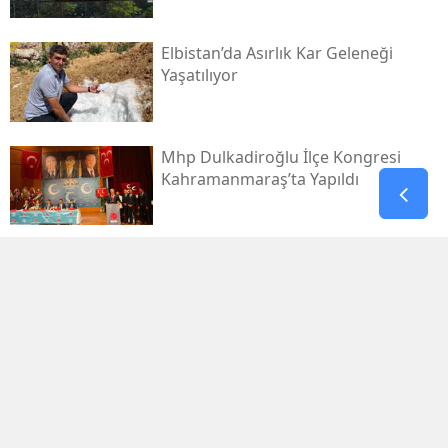
Elbistan’da Asırlık Kar Geleneği
Yaşatılıyor
Mhp Dulkadiroğlu İlçe Kongresi
Kahramanmaraş’ta Yapıldı
Yaz Sıcağında Savruk Şelalesi’ne
Yoğun İlgi
Kahramanmaraş Ovası’nda 943
Dönümlük Taş Ocağı Tepkisi