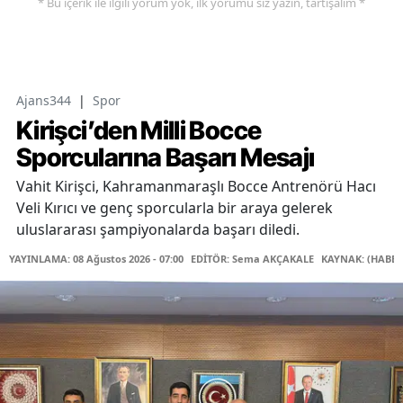
* Bu içerik ile ilgili yorum yok, ilk yorumu siz yazın, tartışalım *
Ajans344
|
Spor
Kirişci’den Milli Bocce
Sporcularına Başarı Mesajı
Vahit Kirişci, Kahramanmaraşlı Bocce Antrenörü Hacı
Veli Kırıcı ve genç sporcularla bir araya gelerek
uluslararası şampiyonalarda başarı diledi.
YAYINLAMA: 08 Ağustos 2026 - 07:00
EDİTÖR: Sema AKÇAKALE
KAYNAK: (HABER