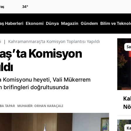
34
°
ş Haberleri
Ekonomi
Dünya
Magazin
Gündem
Bilim ve Teknol
i
|
Kahramanmaraş’ta Komisyon Toplantısı Yapıldı
Sa
ş’ta Komisyon
ldı
 Komisyonu heyeti, Vali Mükerrem
m brifingleri doğrultusunda
Ka
Nö
ĞBA TAPAR
MUHABİR: ORHAN KARAÇALI
K