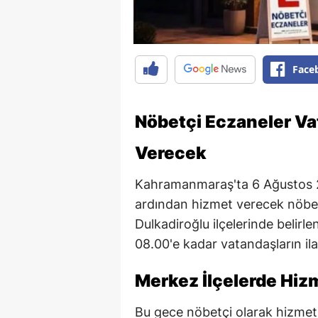
Face
Nöbetçi Eczaneler Va
Verecek
Kahramanmaraş'ta 6 Ağustos 
ardından hizmet verecek nöbet
Dulkadiroğlu ilçelerinde belir
08.00'e kadar vatandaşların ilaç
Merkez İlçelerde Hiz
Bu gece nöbetçi olarak hizmet v