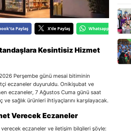
book'ta Paylaş
X'de Paylaş
Whatsapp'tan Gönde
tandaşlara Kesintisiz Hizmet
2026 Perşembe günü mesai bitiminin
çi eczaneler duyuruldu. Onikişubat ve
lenen eczaneler, 7 Ağustos Cuma günü saat
 ve sağlık ürünleri ihtiyaçlarını karşılayacak.
met Verecek Eczaneler
erecek eczaneler ve iletişim bilgileri şöyle: