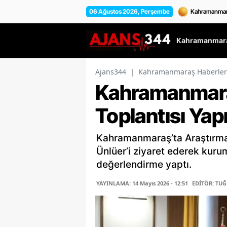
06 Ağustos 2026, Perşembe
Kahramanmara
Ajans344
|
Kahramanmaraş Haberler
Kahramanmara
Toplantısı Yapı
Kahramanmaraş’ta Araştırma
Ünlüer’i ziyaret ederek kuru
değerlendirme yaptı.
YAYINLAMA: 14 Mayıs 2026 - 12:51
EDİTÖR: TU