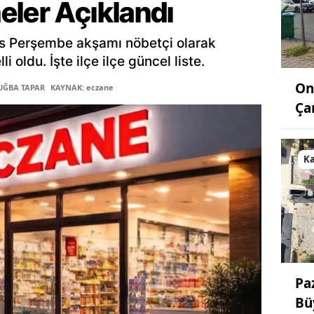
eler Açıklandı
s Perşembe akşamı nöbetçi olarak
 oldu. İşte ilçe ilçe güncel liste.
On
TUĞBA TAPAR
KAYNAK: eczane
Ça
K
Pa
Bü