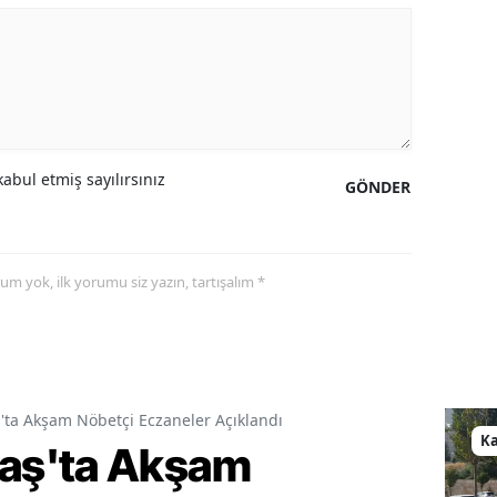
abul etmiş sayılırsınız
GÖNDER
yorum yok, ilk yorumu siz yazın, tartışalım *
a Akşam Nöbetçi Eczaneler Açıklandı
K
aş'ta Akşam