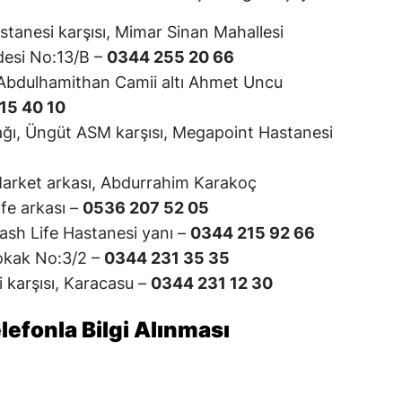
anesi karşısı, Mimar Sinan Mahallesi
esi No:13/B –
0344 255 20 66
Abdulhamithan Camii altı Ahmet Uncu
15 40 10
kağı, Üngüt ASM karşısı, Megapoint Hastanesi
arket arkası, Abdurrahim Karakoç
fe arkası –
0536 207 52 05
ash Life Hastanesi yanı –
0344 215 92 66
Sokak No:3/2 –
0344 231 35 35
i karşısı, Karacasu –
0344 231 12 30
efonla Bilgi Alınması