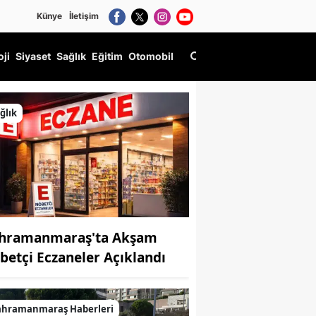
Künye
İletişim
oji
Siyaset
Sağlık
Eğitim
Otomobil
ğlık
hramanmaraş'ta Akşam
betçi Eczaneler Açıklandı
ahramanmaraş Haberleri