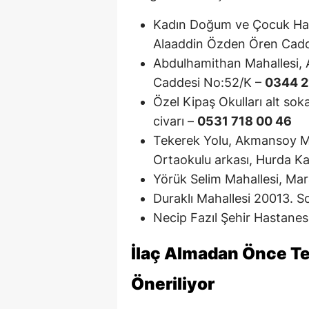
Kadın Doğum ve Çocuk Hast
Alaaddin Özden Ören Cadd
Abdulhamithan Mahallesi, 
Caddesi No:52/K –
0344 2
Özel Kipaş Okulları alt so
civarı –
0531 718 00 46
Tekerek Yolu, Akmansoy M
Ortaokulu arkası, Hurda Ka
Yörük Selim Mahallesi, Mar
Duraklı Mahallesi 20013. 
Necip Fazıl Şehir Hastanes
İlaç Almadan Önce Tel
Öneriliyor