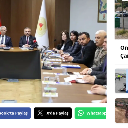
On
Ça
book'ta Paylaş
X'de Paylaş
Whatsapp'tan Gönde