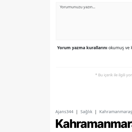
Yorum yazma kurallarını
okumuş ve k
* Bu içerik ile ilgili 
Ajans344
|
Sağlık
|
Kahramanmaraş't
Kahramanmar