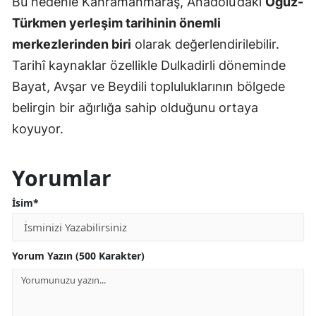
Bu nedenle Kahramanmaraş, Anadolu’daki
Oğuz-
Türkmen yerleşim tarihinin önemli
merkezlerinden biri
olarak değerlendirilebilir.
Tarihî kaynaklar özellikle Dulkadirli döneminde
Bayat, Avşar ve Beydili topluluklarının bölgede
belirgin bir ağırlığa sahip olduğunu ortaya
koyuyor.
Yorumlar
İsim*
Yorum Yazın (500 Karakter)