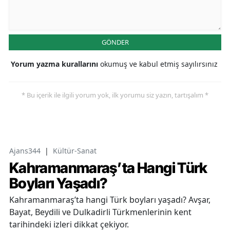
GÖNDER
Yorum yazma kurallarını
okumuş ve kabul etmiş sayılırsınız
* Bu içerik ile ilgili yorum yok, ilk yorumu siz yazın, tartışalım *
Ajans344
|
Kültür-Sanat
Kahramanmaraş’ta Hangi Türk
Boyları Yaşadı?
Kahramanmaraş’ta hangi Türk boyları yaşadı? Avşar,
Bayat, Beydili ve Dulkadirli Türkmenlerinin kent
tarihindeki izleri dikkat çekiyor.