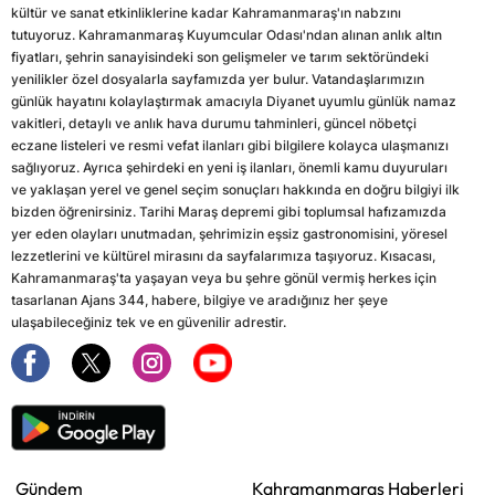
kültür ve sanat etkinliklerine kadar Kahramanmaraş'ın nabzını
tutuyoruz. Kahramanmaraş Kuyumcular Odası'ndan alınan anlık altın
fiyatları, şehrin sanayisindeki son gelişmeler ve tarım sektöründeki
yenilikler özel dosyalarla sayfamızda yer bulur. Vatandaşlarımızın
günlük hayatını kolaylaştırmak amacıyla Diyanet uyumlu günlük namaz
vakitleri, detaylı ve anlık hava durumu tahminleri, güncel nöbetçi
eczane listeleri ve resmi vefat ilanları gibi bilgilere kolayca ulaşmanızı
sağlıyoruz. Ayrıca şehirdeki en yeni iş ilanları, önemli kamu duyuruları
ve yaklaşan yerel ve genel seçim sonuçları hakkında en doğru bilgiyi ilk
bizden öğrenirsiniz. Tarihi Maraş depremi gibi toplumsal hafızamızda
yer eden olayları unutmadan, şehrimizin eşsiz gastronomisini, yöresel
lezzetlerini ve kültürel mirasını da sayfalarımıza taşıyoruz. Kısacası,
Kahramanmaraş'ta yaşayan veya bu şehre gönül vermiş herkes için
tasarlanan Ajans 344, habere, bilgiye ve aradığınız her şeye
ulaşabileceğiniz tek ve en güvenilir adrestir.
Gündem
Kahramanmaraş Haberleri