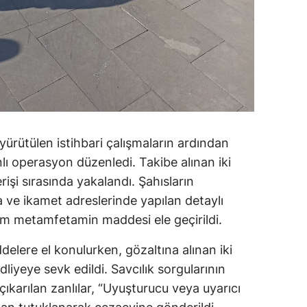
yürütülen istihbari çalışmaların ardından
lı operasyon düzenledi. Takibe alınan iki
işi sırasında yakalandı. Şahısların
ta ve ikamet adreslerinde yapılan detaylı
m metamfetamin maddesi ele geçirildi.
elere el konulurken, gözaltına alınan iki
liyeye sevk edildi. Savcılık sorgularının
arılan zanlılar, “Uyuşturucu veya uyarıcı