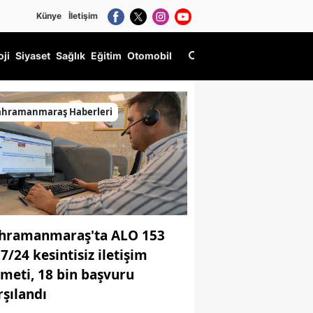
Künye
İletişim
oji
Siyaset
Sağlık
Eğitim
Otomobil
stü Yakalandı
ahramanmaraş Haberleri
hramanmaraş'ta ALO 153
 7/24 kesintisiz iletişim
zmeti, 18 bin başvuru
rşılandı