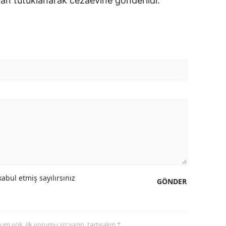
an tutuklanarak cezaevine gönderildi.
abul etmiş sayılırsınız
GÖNDER
yorum yok, ilk yorumu siz yazın, tartışalım *