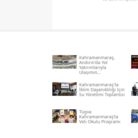
Kahramanmaraş,
Andırın'da Yol
Yatırımlarıyla
Ulaşımın
Standartlarını
Yükseltiyor
Kahramanmaraş'ta
İklim Dayanıklılığı Için
Su Yönetimi Toplantısı
Tügva
Kahramanmaraş’ta
Veli Okulu Programı