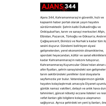
Ajans 344, Kahramanmaraş'ın güvenilir, hızlı ve
kapsamlı haber portalı olarak yayın hayatını
sürdürmektedir. Şehrin kalbi Dulkadiroğlu ve
Onikişubat'tan, tarım ve sanayi merkezleri Afşin,
Elbistan, Pazarcık, Türkoğlu ve Göksun'a; Andırın
Çağlayancerit, Ekinözü ve Nurhak'a kadar tüm il
sesini duyurur. Gündemi belirleyen siyasi
gelişmelerden, yerel ekonominin dinamiklerine,
spordaki heyecandan, kültür ve sanat etkinlikler
kadar Kahramanmaraş'ın nabzını tutuyoruz.
Kahramanmaraş Kuyumcular Odası'ndan alınan a
altın fiyatları, şehrin sanayisindeki son gelişmeler
tarım sektöründeki yenilikler özel dosyalarla
sayfamızda yer bulur. Vatandaşlarımızın günlük
hayatını kolaylaştırmak amacıyla Diyanet uyuml
günlük namaz vakitleri, detaylı ve anlık hava du
tahminleri, güncel nöbetçi eczane listeleri ve res
vefat ilanları gibi bilgilere kolayca ulaşmanızı
sağlıyoruz. Ayrıca şehirdeki en yeni iş ilanları, ön