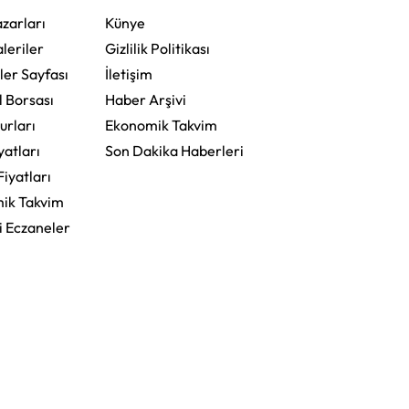
zarları
Künye
leriler
Gizlilik Politikası
ler Sayfası
İletişim
l Borsası
Haber Arşivi
urları
Ekonomik Takvim
yatları
Son Dakika Haberleri
Fiyatları
ik Takvim
i Eczaneler