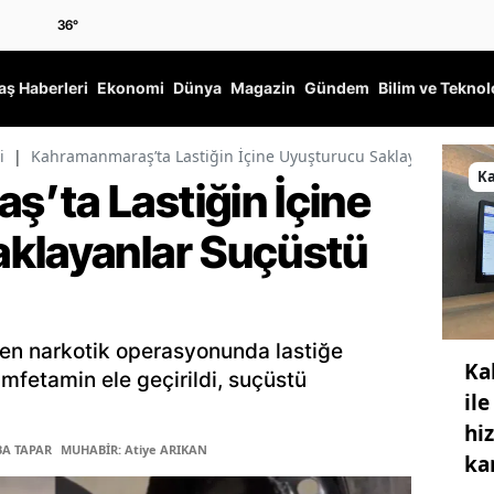
36
°
ş Haberleri
Ekonomi
Dünya
Magazin
Gündem
Bilim ve Teknol
i
|
Kahramanmaraş’ta Lastiğin İçine Uyuşturucu Saklayanlar Suçü
K
’ta Lastiğin İçine
klayanlar Suçüstü
n narkotik operasyonunda lastiğe
Ka
fetamin ele geçirildi, suçüstü
ile
hi
BA TAPAR
MUHABİR: Atiye ARIKAN
ka