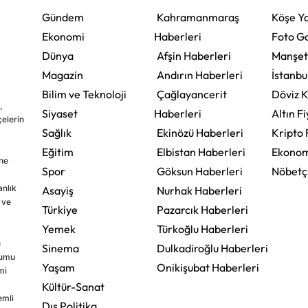
Gündem
Kahramanmaraş
Köşe Ya
Ekonomi
Haberleri
Foto Ga
Dünya
Afşin Haberleri
Manşet
Magazin
Andırın Haberleri
İstanbu
Bilim ve Teknoloji
Çağlayancerit
Döviz K
,
Siyaset
Haberleri
Altın Fi
çelerin
Sağlık
Ekinözü Haberleri
Kripto 
Eğitim
Elbistan Haberleri
Ekonom
ine
Spor
Göksun Haberleri
Nöbetç
nlık
Asayiş
Nurhak Haberleri
 ve
Türkiye
Pazarcık Haberleri
Yemek
Türkoğlu Haberleri
u
Sinema
Dulkadiroğlu Haberleri
rumu
Yaşam
Onikişubat Haberleri
mi
Kültür-Sanat
emli
Dış Politika