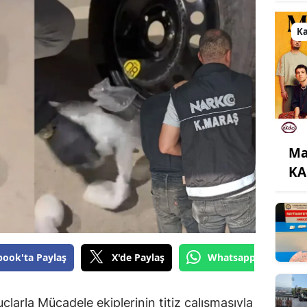
K
Ma
KA
book'ta Paylaş
X'de Paylaş
Whatsapp'tan Gönde
arla Mücadele ekiplerinin titiz çalışmasıyla