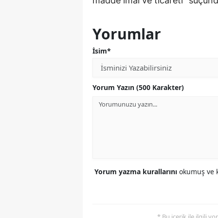
madde imal ve ticareti” suçund
Yorumlar
İsim*
Yorum Yazın (500 Karakter)
Yorum yazma kurallarını
okumuş ve k
* Bu içerik ile ilgili 