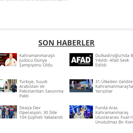
SON HABERLER
Kahramanmaraşlı
Dulkadiroğlu’nda 
Judocu Dünya
Yıkıldı: Afad Sevk
Şampiyonu Oldu
Edildi
Türkiye, Suudi
31 Ülkeden Geldiler
Arabistan Ve
Kahramanmaraş’ta
Pakistan’dan Savunma
Yarıştılar
Paktı
Deaş’a Dev
Funda Arar,
Operasyon: 30 İlde
Kahramanmaraş
104 Şüpheli Yakalandı
Uluslararası Fuarı
Unutulmaz Bir Kon
Verecek