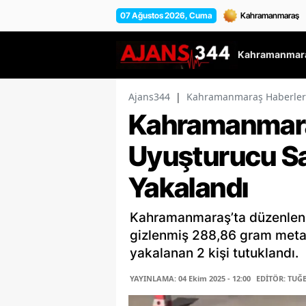
07 Ağustos 2026, Cuma
Kahramanmara
Ajans344
|
Kahramanmaraş Haberler
Kahramanmaraş
Uyuşturucu Sa
Yakalandı
Kahramanmaraş’ta düzenlene
gizlenmiş 288,86 gram metam
yakalanan 2 kişi tutuklandı.
YAYINLAMA: 04 Ekim 2025 - 12:00
EDİTÖR: TUĞ