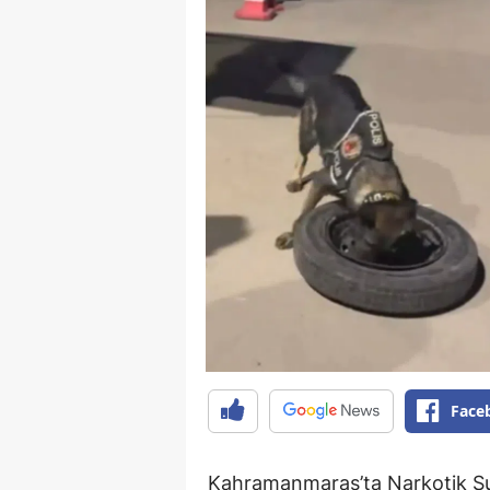
Face
Kahramanmaraş’ta Narkotik Suçl