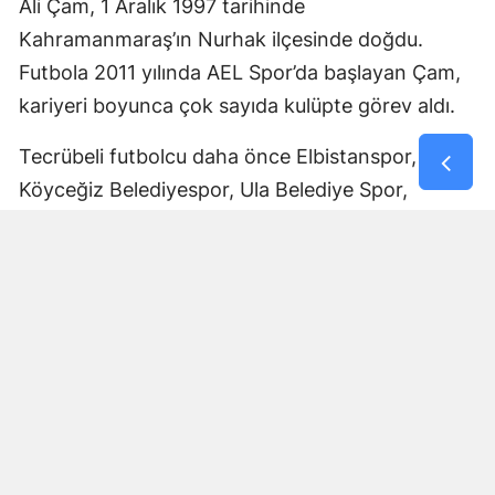
Ali Çam, 1 Aralık 1997 tarihinde
Kahramanmaraş’ın Nurhak ilçesinde doğdu.
Futbola 2011 yılında AEL Spor’da başlayan Çam,
kariyeri boyunca çok sayıda kulüpte görev aldı.
Tecrübeli futbolcu daha önce Elbistanspor,
Köyceğiz Belediyespor, Ula Belediye Spor,
Marmaris Gücü Spor Kulübü, Dalyanspor,
Ortaköy Spor, Göksun Ülkü Spor, Araban
Belediye Spor ve Elbistan Feda Spor formalarını
giydi.
Bölgesel Amatör Lig’de 12 karşılaşmada görev
alan Ali Çam, bu maçlarda bir gol kaydetti.
Çam’ın saha içindeki deneyimi ve farklı
kulüplerde edindiği tecrübeyle Afşinspor’un yeni