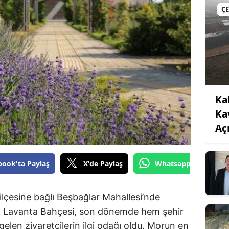
Ç
Ka
Ka
Açı
book'ta Paylaş
X'de Paylaş
Whatsapp'tan Gönde
lçesine bağlı Beşbağlar Mahallesi’nde
an Lavanta Bahçesi, son dönemde hem şehir
gelen ziyaretçilerin ilgi odağı oldu. Morun en