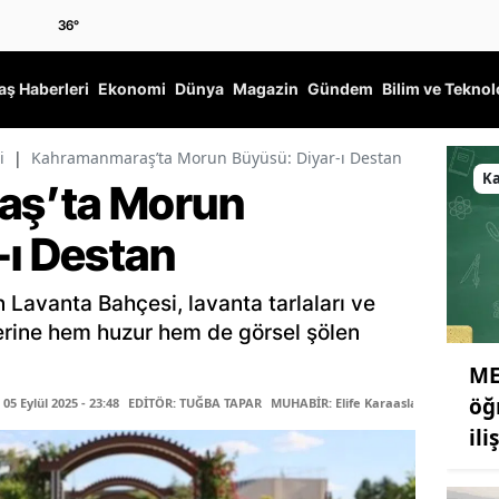
36
°
ş Haberleri
Ekonomi
Dünya
Magazin
Gündem
Bilim ve Teknol
i
|
Kahramanmaraş’ta Morun Büyüsü: Diyar-ı Destan
K
aş’ta Morun
-ı Destan
Lavanta Bahçesi, lavanta tarlaları ve
lerine hem huzur hem de görsel şölen
ME
öğ
5 Eylül 2025 - 23:48
EDİTÖR: TUĞBA TAPAR
MUHABİR: Elife Karaaslan
il