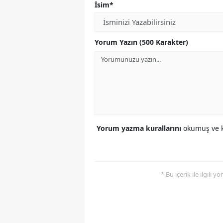
İsim*
Yorum Yazın (500 Karakter)
Yorum yazma kurallarını
okumuş ve k
* Bu içerik ile ilgili 