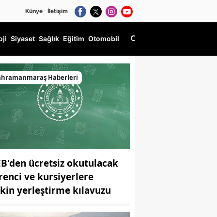
Künye
İletişim
oji
Siyaset
Sağlık
Eğitim
Otomobil
ahramanmaraş Haberleri
B'den ücretsiz okutulacak
renci ve kursiyerlere
işkin yerleştirme kılavuzu