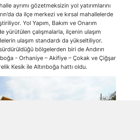
halle ayrımı gözetmeksizin yol yatırımlarını
n’da da ilçe merkezi ve kırsal mahallelerde
ştiriliyor. Yol Yapım, Bakım ve Onarım
e yürütülen çalışmalarla, ilçenin ulaşım
lelerin ulaşım standardı da yükseltiliyor.
 sürdürüldüğü bölgelerden biri de Andırın
ınboğa - Orhaniye – Akifiye – Çokak ve Çiğşar
lik Kesik ile Altınboğa hattı oldu.