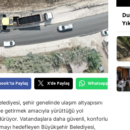
Du
Yı
book'ta Paylaş
X'de Paylaş
Whatsapp'tan Gönde
diyesi, şehir genelinde ulaşım altyapısını
le getirmek amacıyla yürüttüğü yol
dürüyor. Vatandaşlara daha güvenli, konforlu
nmayı hedefleyen Büyükşehir Belediyesi,