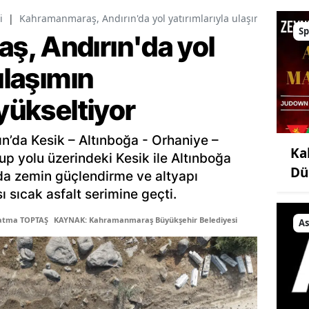
i
|
Kahramanmaraş, Andırın'da yol yatırımlarıyla ulaşımın standart
Sp
, Andırın'da yol
ulaşımın
 yükseltiyor
ın’da Kesik – Altınboğa - Orhaniye –
Ka
up yolu üzerindeki Kesik ile Altınboğa
Dü
lda zemin güçlendirme ve altyapı
ı sıcak asfalt serimine geçti.
Fatma TOPTAŞ
KAYNAK: Kahramanmaraş Büyükşehir Belediyesi
As