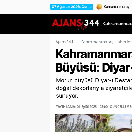
07 Ağustos 2026, Cuma
Kahramanmara
Ajans344
|
Kahramanmaraş Haberler
Kahramanmar
Büyüsü: Diyar
Morun büyüsü Diyar-ı Destan 
doğal dekorlarıyla ziyaretçi
sunuyor.
YAYINLAMA: 06 Eylül 2025 - 03:00
GÜNCELLEME: 0