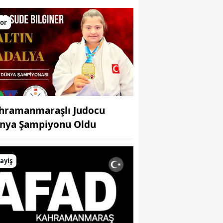
larını yükseltiyor
or
hramanmaraşlı Judocu
nya Şampiyonu Oldu
ayiş