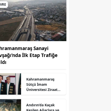
EVRE
hramanmaraş Sanayi
vşağı’nda İlk Etap Trafiğe
ldı
Kahramanmaraş
r
Sütçü İmam
Üniversitesi Ziraat
Fakültesine iki yeni
profesör
Andırın’da Kaçak
Kesilen Ağaçlara ve