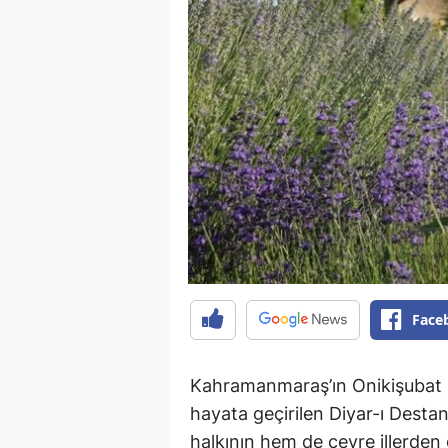
Face
Kahramanmaraş’ın Onikişubat i
hayata geçirilen Diyar-ı Dest
halkının hem de çevre illerden 