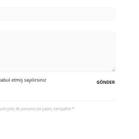
abul etmiş sayılırsınız
GÖNDER
yorum yok, ilk yorumu siz yazın, tartışalım *