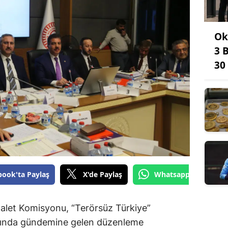
Ok
3 
30
book'ta Paylaş
X'de Paylaş
Whatsapp'tan Gönde
dalet Komisyonu, “Terörsüz Türkiye”
mında gündemine gelen düzenleme