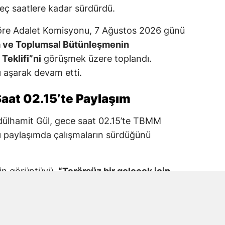
geç saatlere kadar sürdürdü.
re Adalet Komisyonu, 7 Ağustos 2026 günü
a ve Toplumsal Bütünleşmenin
Teklifi”ni
görüşmek üzere toplandı.
 aşarak devam etti.
aat 02.15’te Paylaşım
dülhamit Gül, gece saat 02.15’te TBMM
 paylaşımda çalışmaların sürdüğünü
kin görüntüyü,
“Terörsüz bir gelecek için
M Adalet Komisyonu”
ifadeleriyle paylaştı.
araş Milletvekili Prof. Dr. Mehmet Şahin’in
tıldığı görüldü.