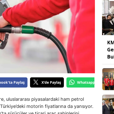
KM
Ge
Bu
book'ta Paylaş
X'de Paylaş
Whatsapp'tan Gönde
öre, uluslararası piyasalardaki ham petrol
Türkiye’deki motorin fiyatlarına da yansıyor.
 sürücüler ve ticari araç sahiplerini