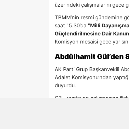
üzerindeki çalışmalarını gece 
TBMM’nin resmî gündemine gö
saat 15.30’da
“Milli Dayanışm
Güçlendirilmesine Dair Kanun 
Komisyon mesaisi gece yarısını
Abdülhamit Gül’den S
AK Parti Grup Başkanvekili Ab
Adalet Komisyonu’ndan yaptığı
duyurdu.
Gül, komisyon çalışmasına iliş
çalışmaya devam. 02.15 TBM
Paylaşımda AK Parti Kahramanm
de komisyondaki çalışmalara ka