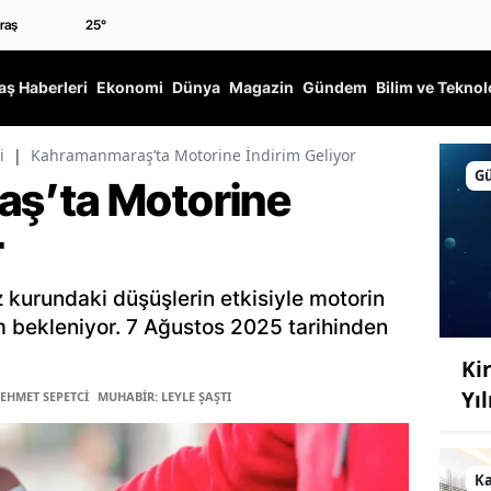
25
°
ş Haberleri
Ekonomi
Dünya
Magazin
Gündem
Bilim ve Teknol
i
|
Kahramanmaraş’ta Motorine İndirim Geliyor
G
ş’ta Motorine
r
iz kurundaki düşüşlerin etkisiyle motorin
im bekleniyor. 7 Ağustos 2025 tarihinden
Kir
Yı
MEHMET SEPETCİ
MUHABİR: LEYLE ŞAŞTI
K