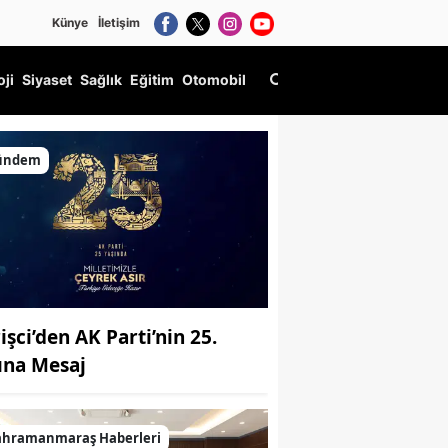
Künye
İletişim
oji
Siyaset
Sağlık
Eğitim
Otomobil
ündem
işci’den AK Parti’nin 25.
lına Mesaj
ahramanmaraş Haberleri