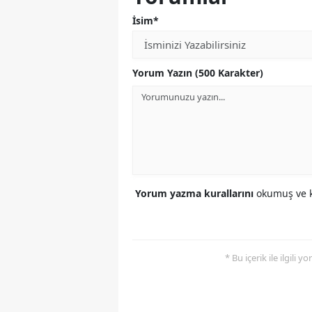
İsim*
Yorum Yazın (500 Karakter)
Yorum yazma kurallarını
okumuş ve k
* Bu içerik ile ilgili 