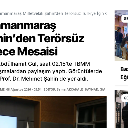
amanmaraş Milletvekili Şahin’den Terörsüz Türkiye İçin Gece Mesai
G
ramanmaraş
ahin’den Terörsüz
ece Mesaisi
Abdülhamit Gül, saat 02.15’te TBMM
Ba
şmalardan paylaşım yaptı. Görüntülerde
Eğ
rof. Dr. Mehmet Şahin de yer aldı.
E: 08 Ağustos 2026 - 03:54
EDİTÖR: Sema AKÇAKALE
KAYNAK: (HABER MERKEZİ)
G