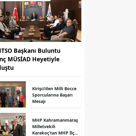
TSO Başkanı Buluntu
nç MÜSİAD Heyetiyle
luştu
Kirişci’den Milli Bocce
Sporcularına Başarı
r
Mesajı
MHP Kahramanmaraş
Milletvekili
Karakoç’tan MHP İlçe