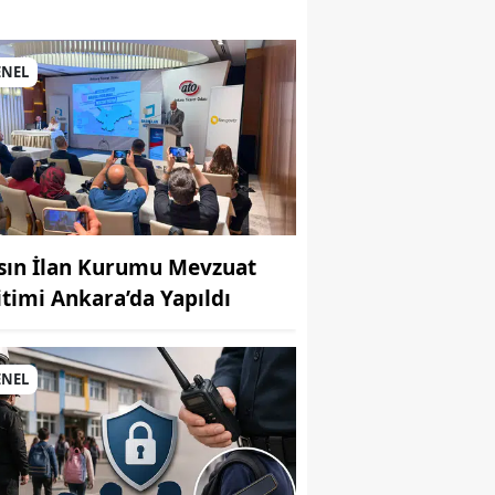
si
ENEL
sın İlan Kurumu Mevzuat
itimi Ankara’da Yapıldı
MUHABİR: Elife Karaarslan
ENEL