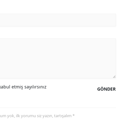
abul etmiş sayılırsınız
GÖNDER
yorum yok, ilk yorumu siz yazın, tartışalım *