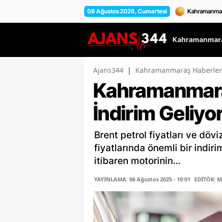
08 Ağustos 2026, Cumartesi
Kahramanmara
Ajans344
|
Kahramanmaraş Haberler
Kahramanmara
İndirim Geliyo
Brent petrol fiyatları ve döv
fiyatlarında önemli bir indir
itibaren motorinin...
YAYINLAMA: 06 Ağustos 2025 - 10:01
EDİTÖR: 