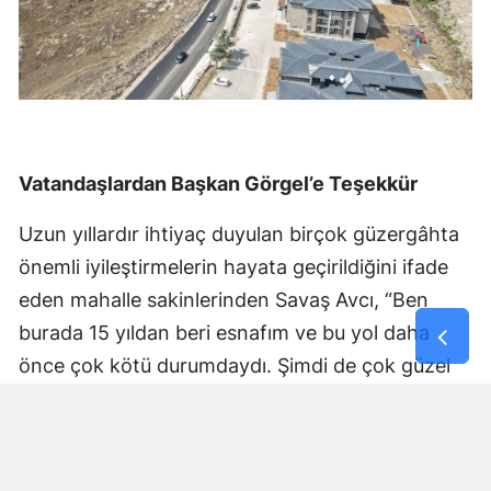
Vatandaşlardan Başkan Görgel’e Teşekkür
Uzun yıllardır ihtiyaç duyulan birçok güzergâhta
önemli iyileştirmelerin hayata geçirildiğini ifade
eden mahalle sakinlerinden Savaş Avcı, “Ben
burada 15 yıldan beri esnafım ve bu yol daha
önce çok kötü durumdaydı. Şimdi de çok güzel
hale getiriliyor. Büyükşehir Belediye Başkanımız
Fırat Görgel’e verdiği hizmetten dolayı çok
teşekkür ederim. Bizleri tozdan topraktan