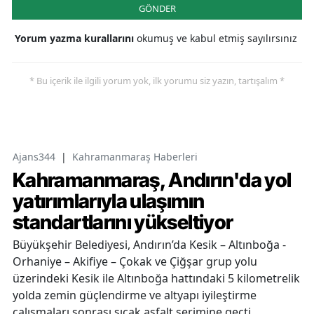
GÖNDER
Yorum yazma kurallarını
okumuş ve kabul etmiş sayılırsınız
* Bu içerik ile ilgili yorum yok, ilk yorumu siz yazın, tartışalım *
Ajans344
|
Kahramanmaraş Haberleri
Kahramanmaraş, Andırın'da yol
yatırımlarıyla ulaşımın
standartlarını yükseltiyor
Büyükşehir Belediyesi, Andırın’da Kesik – Altınboğa -
Orhaniye – Akifiye – Çokak ve Çiğşar grup yolu
üzerindeki Kesik ile Altınboğa hattındaki 5 kilometrelik
yolda zemin güçlendirme ve altyapı iyileştirme
çalışmaları sonrası sıcak asfalt serimine geçti.