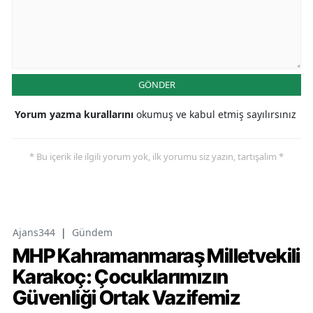
GÖNDER
Yorum yazma kurallarını
okumuş ve kabul etmiş sayılırsınız
* Bu içerik ile ilgili yorum yok, ilk yorumu siz yazın, tartışalım *
Ajans344
|
Gündem
MHP Kahramanmaraş Milletvekili
Karakoç: Çocuklarımızın
Güvenliği Ortak Vazifemiz