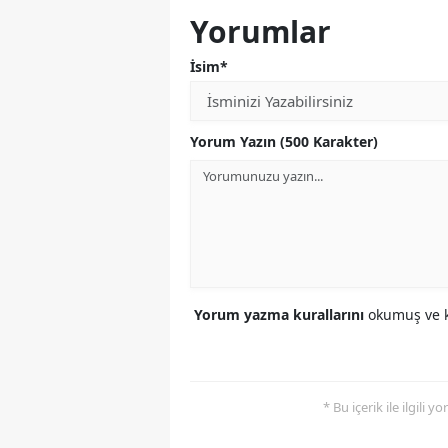
Yorumlar
İsim*
Yorum Yazın (500 Karakter)
Yorum yazma kurallarını
okumuş ve k
* Bu içerik ile ilgili 