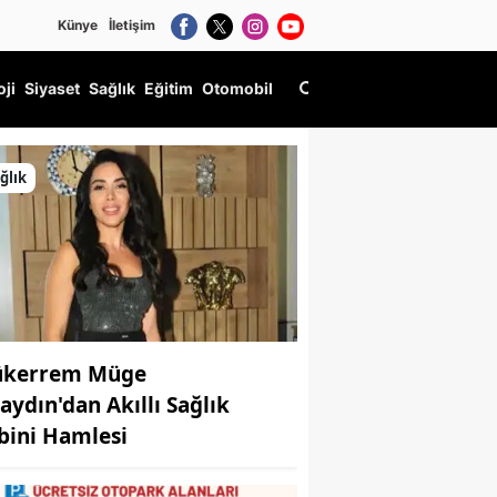
Künye
İletişim
oji
Siyaset
Sağlık
Eğitim
Otomobil
ğlık
kerrem Müge
aydın'dan Akıllı Sağlık
bini Hamlesi