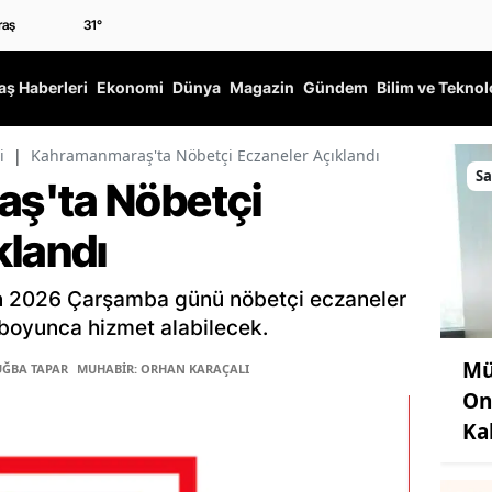
31
°
ş Haberleri
Ekonomi
Dünya
Magazin
Gündem
Bilim ve Teknol
i
|
Kahramanmaraş'ta Nöbetçi Eczaneler Açıklandı
Sa
ş'ta Nöbetçi
klandı
n 2026 Çarşamba günü nöbetçi eczaneler
 boyunca hizmet alabilecek.
Mü
UĞBA TAPAR
MUHABİR: ORHAN KARAÇALI
On
Ka