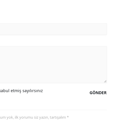
abul etmiş sayılırsınız
GÖNDER
yorum yok, ilk yorumu siz yazın, tartışalım *