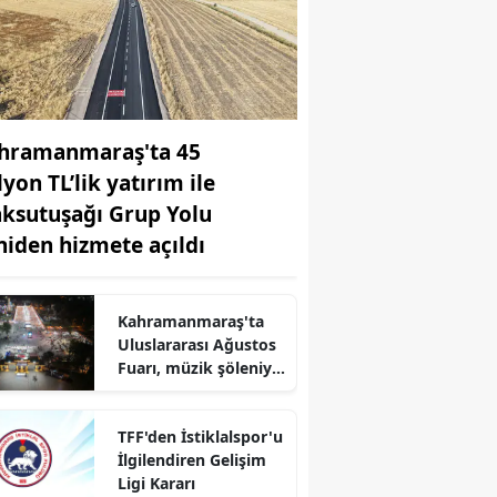
hramanmaraş'ta 45
yon TL’lik yatırım ile
ksutuşağı Grup Yolu
niden hizmete açıldı
r
Kahramanmaraş'ta
Uluslararası Ağustos
Fuarı, müzik şöleniyle
renkli anlar sundu
TFF'den İstiklalspor'u
İlgilendiren Gelişim
Ligi Kararı