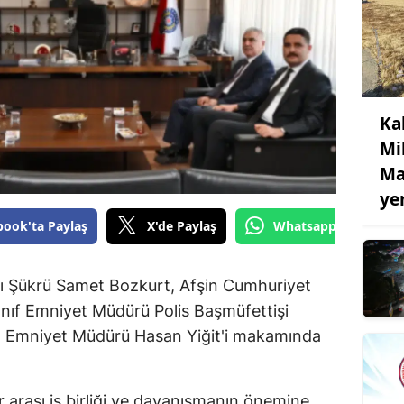
Ka
Mil
Ma
ye
book'ta Paylaş
X'de Paylaş
Whatsapp'tan Gönde
ı Şükrü Samet Bozkurt, Afşin Cumhuriyet
Sınıf Emniyet Müdürü Polis Başmüfettişi
İl Emniyet Müdürü Hasan Yiğit'i makamında
 arası iş birliği ve dayanışmanın önemine