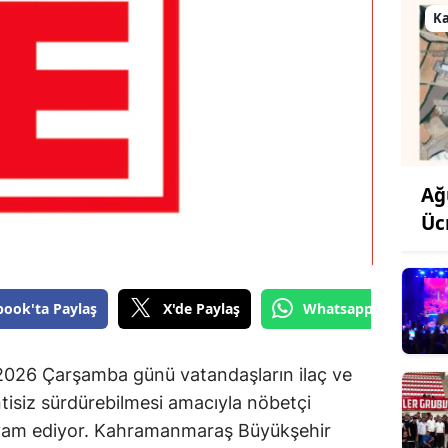
K
Ağ
Üc
book'ta Paylaş
X'de Paylaş
Whatsapp'tan Gönde
026 Çarşamba günü vatandaşların ilaç ve
intisiz sürdürebilmesi amacıyla nöbetçi
vam ediyor. Kahramanmaraş Büyükşehir