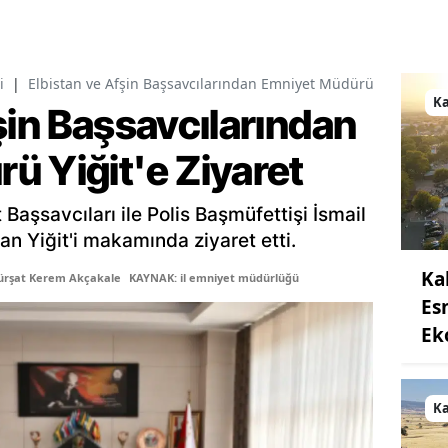
i
|
Elbistan ve Afşin Başsavcılarından Emniyet Müdürü Yiğit'e Ziya
K
şin Başsavcılarından
ü Yiğit'e Ziyaret
Başsavcıları ile Polis Başmüfettişi İsmail
an Yiğit'i makamında ziyaret etti.
Ka
ürşat Kerem Akçakale
KAYNAK: il emniyet müdürlüğü
Es
Ek
K