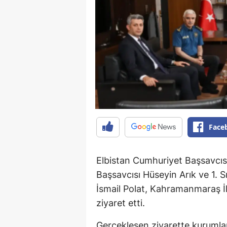
Face
Elbistan Cumhuriyet Başsavcıs
Başsavcısı Hüseyin Arık ve 1. 
İsmail Polat, Kahramanmaraş 
ziyaret etti.
Gerçekleşen ziyarette kurumlar