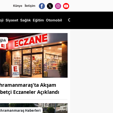
Künye
İletişim
oji
Siyaset
Sağlık
Eğitim
Otomobil
de
ğlık
hramanmaraş'ta Akşam
betçi Eczaneler Açıklandı
ahramanmaraş Haberleri