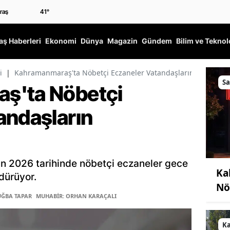
41
°
ş Haberleri
Ekonomi
Dünya
Magazin
Gündem
Bilim ve Teknol
i
|
Kahramanmaraş'ta Nöbetçi Eczaneler Vatandaşların Hizmetin
Sa
ş'ta Nöbetçi
andaşların
n 2026 tarihinde nöbetçi eczaneler gece
Ka
dürüyor.
Nö
UĞBA TAPAR
MUHABİR: ORHAN KARAÇALI
K