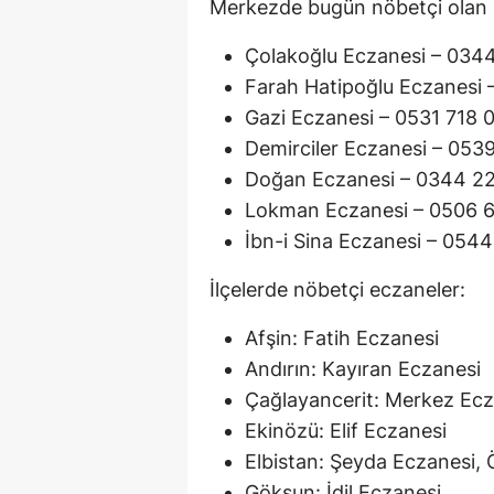
Merkezde bugün nöbetçi olan e
Çolakoğlu Eczanesi – 034
Farah Hatipoğlu Eczanesi 
Gazi Eczanesi – 0531 718 
Demirciler Eczanesi – 053
Doğan Eczanesi – 0344 2
Lokman Eczanesi – 0506 6
İbn-i Sina Eczanesi – 0544
İlçelerde nöbetçi eczaneler:
Afşin: Fatih Eczanesi
Andırın: Kayıran Eczanesi
Çağlayancerit: Merkez Ecz
Ekinözü: Elif Eczanesi
Elbistan: Şeyda Eczanesi,
Göksun: İdil Eczanesi