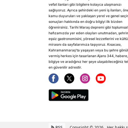
vefat ilanları gibi bilgilere kolayca ulaşmanızı
sağlıyoruz. Ayrıca şehirdeki en yeni iş ilanları, ön
kamu duyuruları ve yaklaşan yerel ve genel seç
sonuçları hakkında en doğru bilgiyi ilk bizden
öğrenirsiniz. Tarihi Maraş depremi gibi toplumsal
hafızamızda yer eden olayları unutmadan, şehri
eşsiz gastronomisini, yöresel lezzetlerini ve kültü
mirasını da sayfalarımıza taşıyoruz. Kısacası,
Kahramanmaraş'ta yaşayan veya bu şehre gönül
vermiş herkes için tasarlanan Ajans 344, habere,
bilgiye ve aradığınız her şeye ulaşabileceğiniz te
en güvenilir adrestir.
RSS
Copyright © 2026 . Her hakkı sa