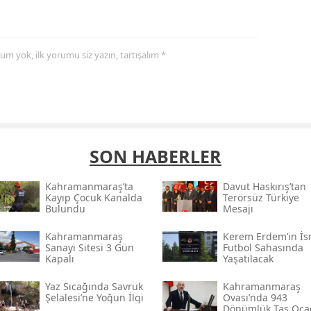
yorum yok, ilk yorumu siz yazın, tartışalım *
SON HABERLER
Kahramanmaraş’ta
Davut Haskırış’tan
Kayıp Çocuk Kanalda
Terörsüz Türkiye
Bulundu
Mesajı
Kahramanmaraş
Kerem Erdem’in İs
Sanayi Sitesi 3 Gün
Futbol Sahasında
Kapalı
Yaşatılacak
Yaz Sıcağında Savruk
Kahramanmaraş
Şelalesi’ne Yoğun İlgi
Ovası’nda 943
Dönümlük Taş Oca