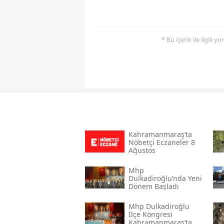
* Bu içerik ile ilgili 
Kahramanmaraş’ta
Nöbetçi Eczaneler 8
Ağustos
Mhp
Dulkadiroğlu’nda Yeni
Dönem Başladı
Mhp Dulkadiroğlu
İlçe Kongresi
Kahramanmaraş’ta