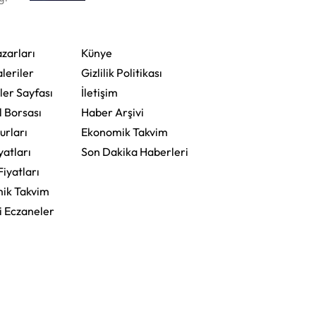
zarları
Künye
leriler
Gizlilik Politikası
ler Sayfası
İletişim
l Borsası
Haber Arşivi
urları
Ekonomik Takvim
yatları
Son Dakika Haberleri
Fiyatları
ik Takvim
i Eczaneler