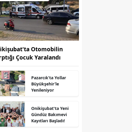
ikişubat'ta Otomobilin
rptığı Çocuk Yaralandı
Pazarcık’ta Yollar
Büyükşehir’le
Yenileniyor
Onikişubat'ta Yeni
Gündüz Bakımevi
Kayıtları Başladı!
r