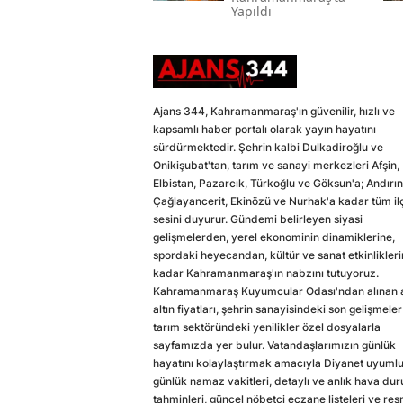
Yapıldı
Ajans 344, Kahramanmaraş'ın güvenilir, hızlı ve
kapsamlı haber portalı olarak yayın hayatını
sürdürmektedir. Şehrin kalbi Dulkadiroğlu ve
Onikişubat'tan, tarım ve sanayi merkezleri Afşin,
Elbistan, Pazarcık, Türkoğlu ve Göksun'a; Andırın
Çağlayancerit, Ekinözü ve Nurhak'a kadar tüm il
sesini duyurur. Gündemi belirleyen siyasi
gelişmelerden, yerel ekonominin dinamiklerine,
spordaki heyecandan, kültür ve sanat etkinlikler
kadar Kahramanmaraş'ın nabzını tutuyoruz.
Kahramanmaraş Kuyumcular Odası'ndan alınan a
altın fiyatları, şehrin sanayisindeki son gelişmeler
tarım sektöründeki yenilikler özel dosyalarla
sayfamızda yer bulur. Vatandaşlarımızın günlük
hayatını kolaylaştırmak amacıyla Diyanet uyuml
günlük namaz vakitleri, detaylı ve anlık hava du
tahminleri, güncel nöbetçi eczane listeleri ve res