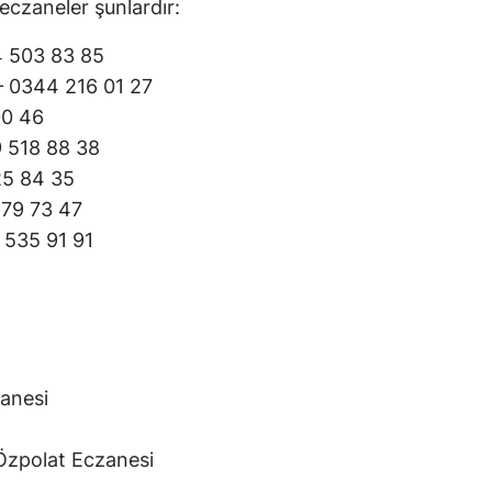
czaneler şunlardır:
4 503 83 85
– 0344 216 01 27
00 46
9 518 88 38
25 84 35
79 73 47
 535 91 91
anesi
 Özpolat Eczanesi