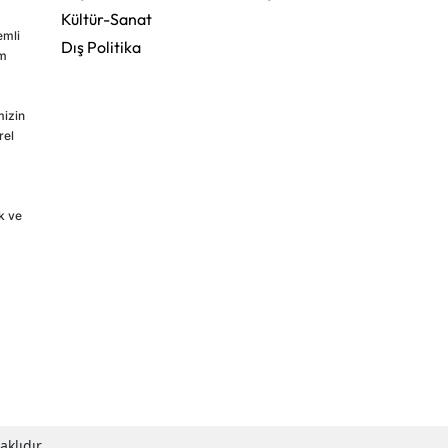
Kültür-Sanat
emli
Dış Politika
im
mizin
rel
k ve
klıdır.