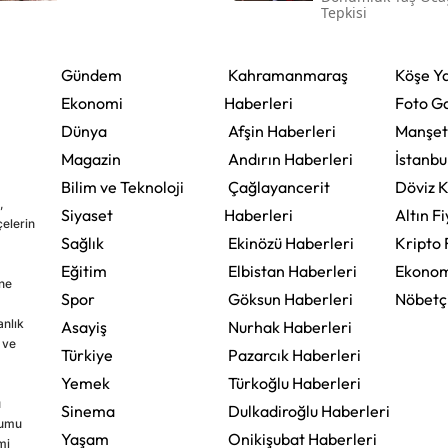
Tepkisi
Gündem
Kahramanmaraş
Köşe Ya
Ekonomi
Haberleri
Foto Ga
Dünya
Afşin Haberleri
Manşet
Magazin
Andırın Haberleri
İstanbu
Bilim ve Teknoloji
Çağlayancerit
Döviz K
,
Siyaset
Haberleri
Altın Fi
çelerin
Sağlık
Ekinözü Haberleri
Kripto 
Eğitim
Elbistan Haberleri
Ekonom
ine
Spor
Göksun Haberleri
Nöbetç
nlık
Asayiş
Nurhak Haberleri
 ve
Türkiye
Pazarcık Haberleri
Yemek
Türkoğlu Haberleri
u
Sinema
Dulkadiroğlu Haberleri
rumu
Yaşam
Onikişubat Haberleri
mi