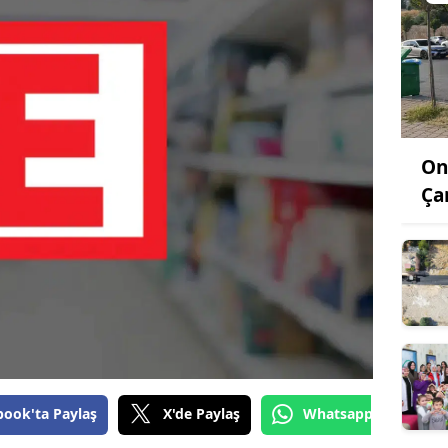
On
Ça
book'ta Paylaş
X'de Paylaş
Whatsapp'tan Gönde