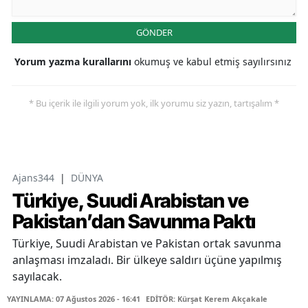
GÖNDER
Yorum yazma kurallarını
okumuş ve kabul etmiş sayılırsınız
* Bu içerik ile ilgili yorum yok, ilk yorumu siz yazın, tartışalım *
Ajans344
|
DÜNYA
Türkiye, Suudi Arabistan ve
Pakistan’dan Savunma Paktı
Türkiye, Suudi Arabistan ve Pakistan ortak savunma
anlaşması imzaladı. Bir ülkeye saldırı üçüne yapılmış
sayılacak.
YAYINLAMA: 07 Ağustos 2026 - 16:41
EDİTÖR: Kürşat Kerem Akçakale