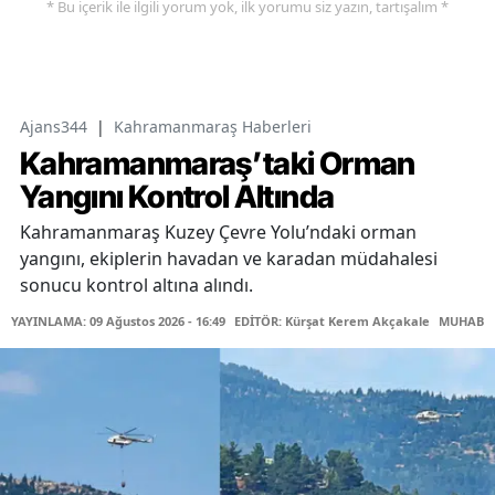
* Bu içerik ile ilgili yorum yok, ilk yorumu siz yazın, tartışalım *
Ajans344
|
Kahramanmaraş Haberleri
Kahramanmaraş’taki Orman
Yangını Kontrol Altında
Kahramanmaraş Kuzey Çevre Yolu’ndaki orman
yangını, ekiplerin havadan ve karadan müdahalesi
sonucu kontrol altına alındı.
YAYINLAMA: 09 Ağustos 2026 - 16:49
EDİTÖR: Kürşat Kerem Akçakale
MUHABİR: