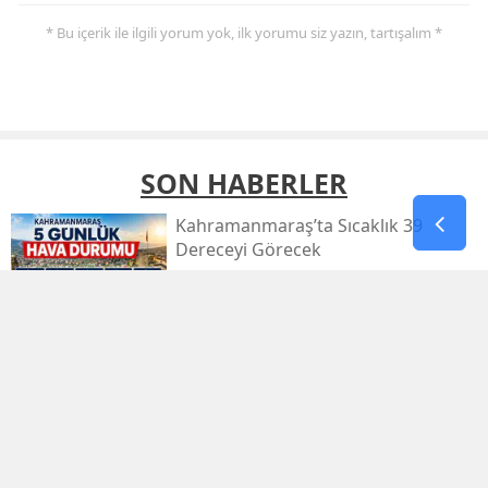
* Bu içerik ile ilgili yorum yok, ilk yorumu siz yazın, tartışalım *
SON HABERLER
Kahramanmaraş’ta Sıcaklık 39
Dereceyi Görecek
Kahramanmaraş’taki Orman Yangını
Kontrol Altında
Kahramanmaraş Küçük Sanayi Sitesi
Yeniden Açıldı