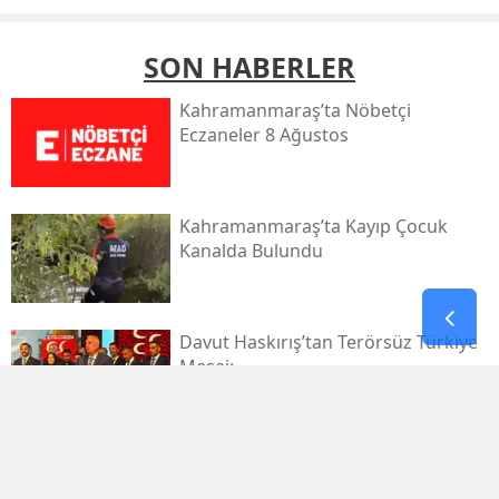
SON HABERLER
Kahramanmaraş’ta Nöbetçi
Eczaneler 8 Ağustos
Kahramanmaraş’ta Kayıp Çocuk
Kanalda Bulundu
Davut Haskırış’tan Terörsüz Türkiye
Mesajı
Kahramanmaraşlı İşçi Tünel
Göçüğünde Can Verdi