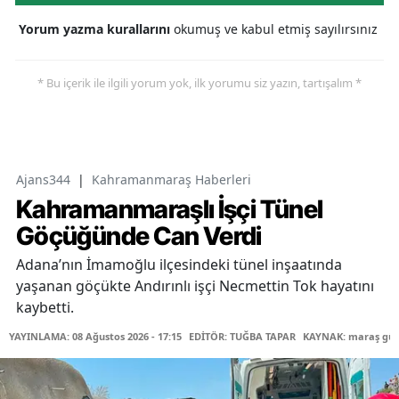
Yorum yazma kurallarını
okumuş ve kabul etmiş sayılırsınız
* Bu içerik ile ilgili yorum yok, ilk yorumu siz yazın, tartışalım *
Ajans344
|
Kahramanmaraş Haberleri
Kahramanmaraşlı İşçi Tünel
Göçüğünde Can Verdi
Adana’nın İmamoğlu ilçesindeki tünel inşaatında
yaşanan göçükte Andırınlı işçi Necmettin Tok hayatını
kaybetti.
YAYINLAMA: 08 Ağustos 2026 - 17:15
EDİTÖR: TUĞBA TAPAR
KAYNAK: maraş gü