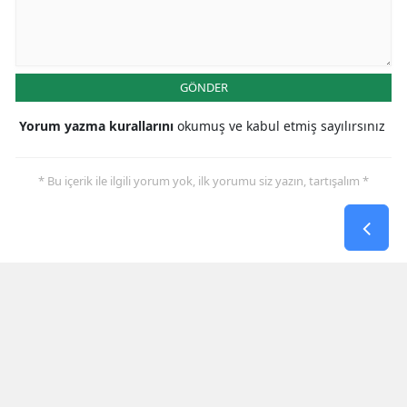
GÖNDER
Yorum yazma kurallarını
okumuş ve kabul etmiş sayılırsınız
* Bu içerik ile ilgili yorum yok, ilk yorumu siz yazın, tartışalım *
SON HABERLER
Galatasaray İlk Yarıyı Villarreal
Karşısında Geride Kapattı