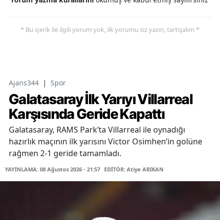
* Bu içerik ile ilgili yorum yok, ilk yorumu siz yazın, tartışalım *
Ajans344
|
Spor
Galatasaray İlk Yarıyı Villarreal
Karşısında Geride Kapattı
Galatasaray, RAMS Park’ta Villarreal ile oynadığı
hazırlık maçının ilk yarısını Victor Osimhen’in golüne
rağmen 2-1 geride tamamladı.
YAYINLAMA: 08 Ağustos 2026 - 21:57
EDİTÖR: Atiye ARIKAN