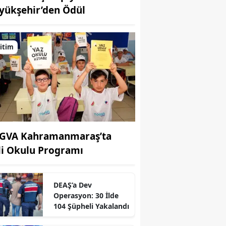
yükşehir’den Ödül
itim
GVA Kahramanmaraş’ta
li Okulu Programı
DEAŞ’a Dev
Operasyon: 30 İlde
104 Şüpheli Yakalandı
r