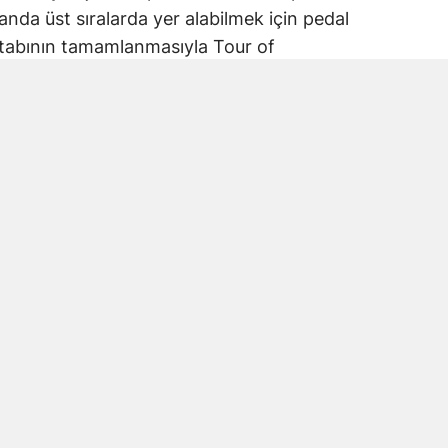
nda üst sıralarda yer alabilmek için pedal
tabının tamamlanmasıyla Tour of
nı sona erdi.
isine Kadar Mücadele
tabı, organizasyonun final mücadelesine
etçiler parkur boyunca rakiplerine üstünlük
ceyle tamamlamak için mücadele verdi.
esiyle birlikte 3’üncü Uluslararası
ması da tamamlandı. Organizasyon,
arkurda buluşturmasıyla Kahramanmaraş’ın
ipliği yapma kapasitesini de ortaya koydu.