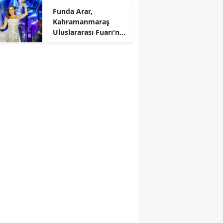
Funda Arar,
Kahramanmaraş
Uluslararası Fuarı'nda
unutulmaz bir konser
verecek