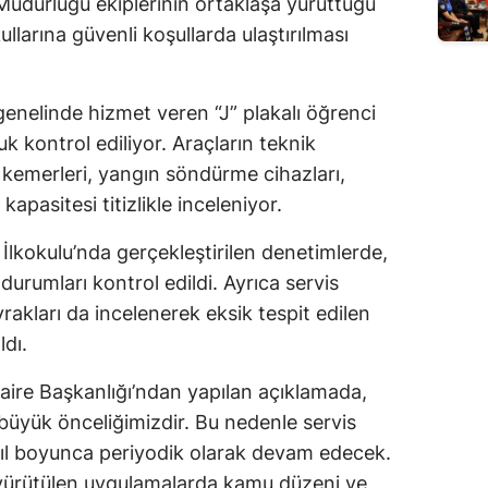
 Müdürlüğü ekiplerinin ortaklaşa yürüttüğü
llarına güvenli koşullarda ulaştırılması
enelinde hizmet veren “J” plakalı öğrenci
 kontrol ediliyor. Araçların teknik
et kemerleri, yangın söndürme cihazları,
 kapasitesi titizlikle inceleniyor.
a İlkokulu’nda gerçekleştirilen denetimlerde,
 durumları kontrol edildi. Ayrıca servis
vrakları da incelenerek eksik tespit edilen
ldı.
aire Başkanlığı’ndan yapılan açıklamada,
 büyük önceliğimizdir. Bu nedenle servis
yıl boyunca periyodik olarak devam edecek.
i yürütülen uygulamalarda kamu düzeni ve