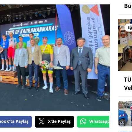
Bü
Eğ
TÜ
Ve
book'ta Paylaş
X'de Paylaş
Whatsapp'tan Gönde