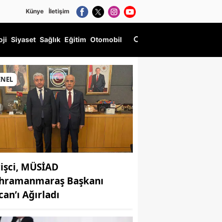
Künye
İletişim
oji
Siyaset
Sağlık
Eğitim
Otomobil
ENEL
rişci, MÜSİAD
hramanmaraş Başkanı
can’ı Ağırladı