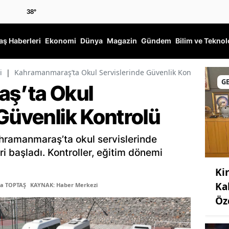
38
°
ş Haberleri
Ekonomi
Dünya
Magazin
Gündem
Bilim ve Teknol
i
|
Kahramanmaraş’ta Okul Servislerinde Güvenlik Kontrolü
G
ş’ta Okul
Güvenlik Kontrolü
Kahramanmaraş’ta okul servislerinde
i başladı. Kontroller, eğitim dönemi
Ki
Ka
ma TOPTAŞ
KAYNAK: Haber Merkezi
Öz