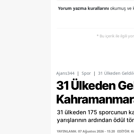
Yorum yazma kurallarını
okumuş ve k
* Bu içerik ile ilgili 
Ajans344
|
Spor
|
31 Ülkeden Geldil
31 Ülkeden Gel
Kahramanmaraş
31 ülkeden 175 sporcunun ka
yarışlarının ardından ödül t
YAYINLAMA: 07 Ağustos 2026 - 15:20
EDİTÖR: K