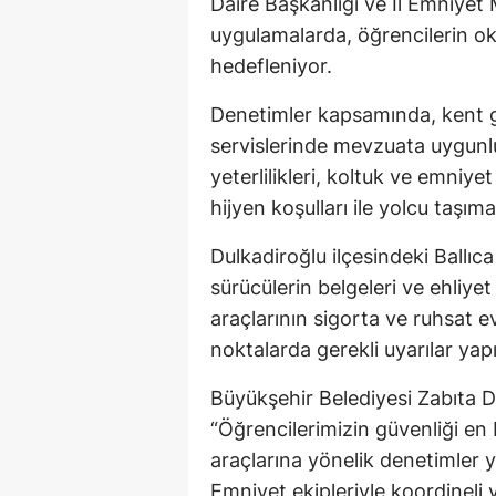
Daire Başkanlığı ve İl Emniyet
uygulamalarda, öğrencilerin oku
hedefleniyor.
Denetimler kapsamında, kent g
servislerinde mevzuata uygunluk
yeterlilikleri, koltuk ve emniy
hijyen koşulları ile yolcu taşıma
Dulkadiroğlu ilçesindeki Ballıc
sürücülerin belgeleri ve ehliyet
araçlarının sigorta ve ruhsat e
noktalarda gerekli uyarılar yapı
Büyükşehir Belediyesi Zabıta D
“Öğrencilerimizin güvenliği en
araçlarına yönelik denetimler 
Emniyet ekipleriyle koordinel