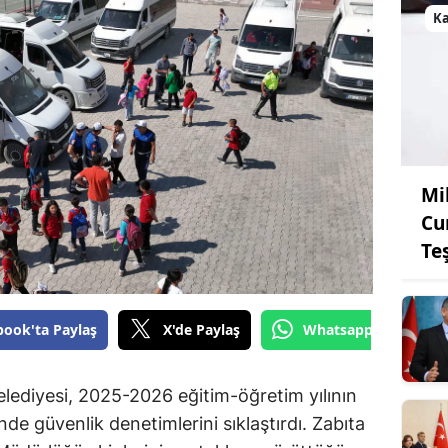
K
Mi
Cu
Te
book'ta Paylaş
X'de Paylaş
Whatsapp'tan Gönde
ediyesi, 2025-2026 eğitim-öğretim yılının
nde güvenlik denetimlerini sıklaştırdı. Zabıta