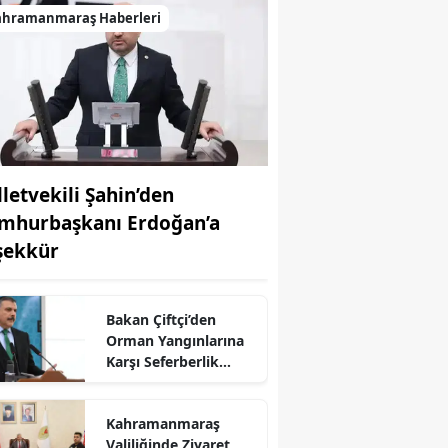
ahramanmaraş Haberleri
lletvekili Şahin’den
mhurbaşkanı Erdoğan’a
şekkür
Bakan Çiftçi’den
r
Orman Yangınlarına
Karşı Seferberlik
Çağrısı
Kahramanmaraş
Valiliğinde Ziyaret