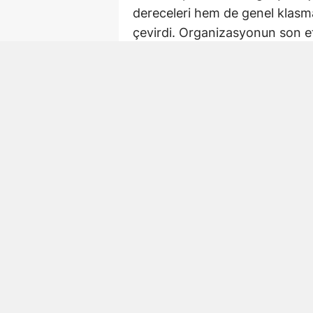
dereceleri hem de genel klasma
çevirdi. Organizasyonun son e
Kahramanmaraş’ta yarış heyeca
Son Etapta Finiş Çizg
Tour of Kahramanmaraş’ın 4. e
sahne oldu. Profesyonel bisikl
sağlamak ve yarışı en iyi dere
Sporcuların finiş çizgisini geçm
Kahramanmaraş Bisiklet Yarış
uluslararası sporcuları aynı p
spor organizasyonlarına ev sah