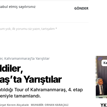
abul etmiş sayılırsınız
GÖNDER
yorum yok, ilk yorumu siz yazın, tartışalım *
er, Kahramanmaraş’ta Yarıştılar
K
diler,
’ta Yarıştılar
tıldığı Tour of Kahramanmaraş, 4. etap
öreniyle tamamlandı.
YK
ürşat Kerem Akçakale
MUHABİR: ORHAN KARAÇALI