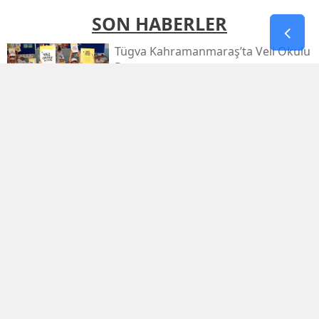
SON HABERLER
Tügva Kahramanmaraş’ta Veli Okulu
Programı
Deaş’a Dev Operasyon: 30 İlde 104
Şüpheli Yakalandı
Funda Arar, Kahramanmaraş
Uluslararası Fuarı'nda Unutulmaz
Bir Konser Verecek
Kahramanmaraş’ta İki Firari İçin
Yolun Sonu