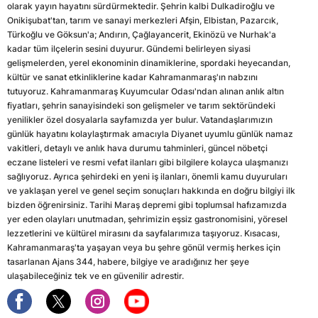
olarak yayın hayatını sürdürmektedir. Şehrin kalbi Dulkadiroğlu ve
Onikişubat'tan, tarım ve sanayi merkezleri Afşin, Elbistan, Pazarcık,
Türkoğlu ve Göksun'a; Andırın, Çağlayancerit, Ekinözü ve Nurhak'a
kadar tüm ilçelerin sesini duyurur. Gündemi belirleyen siyasi
gelişmelerden, yerel ekonominin dinamiklerine, spordaki heyecandan,
kültür ve sanat etkinliklerine kadar Kahramanmaraş'ın nabzını
tutuyoruz. Kahramanmaraş Kuyumcular Odası'ndan alınan anlık altın
fiyatları, şehrin sanayisindeki son gelişmeler ve tarım sektöründeki
yenilikler özel dosyalarla sayfamızda yer bulur. Vatandaşlarımızın
günlük hayatını kolaylaştırmak amacıyla Diyanet uyumlu günlük namaz
vakitleri, detaylı ve anlık hava durumu tahminleri, güncel nöbetçi
eczane listeleri ve resmi vefat ilanları gibi bilgilere kolayca ulaşmanızı
sağlıyoruz. Ayrıca şehirdeki en yeni iş ilanları, önemli kamu duyuruları
ve yaklaşan yerel ve genel seçim sonuçları hakkında en doğru bilgiyi ilk
bizden öğrenirsiniz. Tarihi Maraş depremi gibi toplumsal hafızamızda
yer eden olayları unutmadan, şehrimizin eşsiz gastronomisini, yöresel
lezzetlerini ve kültürel mirasını da sayfalarımıza taşıyoruz. Kısacası,
Kahramanmaraş'ta yaşayan veya bu şehre gönül vermiş herkes için
tasarlanan Ajans 344, habere, bilgiye ve aradığınız her şeye
ulaşabileceğiniz tek ve en güvenilir adrestir.