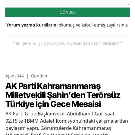
GÖNDER
Yorum yazma kurallarını
okumuş ve kabul etmiş sayılırsınız
* Bu içerik ile ilgili yorum yok, ilk yorumu siz yazın, tartışalım *
Ajans344
|
Gündem
AK Parti Kahramanmaraş
Milletvekili Şahin’den Terörsüz
Türkiye İçin Gece Mesaisi
AK Parti Grup Başkanvekili Abdülhamit Gül, saat
02.15’te TBMM Adalet Komisyonu’ndaki çalışmalardan
paylaşım yaptı. Görüntülerde Kahramanmaraş