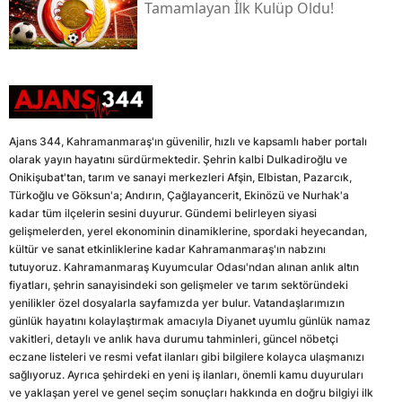
Tamamlayan İlk Kulüp Oldu!
Ajans 344, Kahramanmaraş'ın güvenilir, hızlı ve kapsamlı haber portalı
olarak yayın hayatını sürdürmektedir. Şehrin kalbi Dulkadiroğlu ve
Onikişubat'tan, tarım ve sanayi merkezleri Afşin, Elbistan, Pazarcık,
Türkoğlu ve Göksun'a; Andırın, Çağlayancerit, Ekinözü ve Nurhak'a
kadar tüm ilçelerin sesini duyurur. Gündemi belirleyen siyasi
gelişmelerden, yerel ekonominin dinamiklerine, spordaki heyecandan,
kültür ve sanat etkinliklerine kadar Kahramanmaraş'ın nabzını
tutuyoruz. Kahramanmaraş Kuyumcular Odası'ndan alınan anlık altın
fiyatları, şehrin sanayisindeki son gelişmeler ve tarım sektöründeki
yenilikler özel dosyalarla sayfamızda yer bulur. Vatandaşlarımızın
günlük hayatını kolaylaştırmak amacıyla Diyanet uyumlu günlük namaz
vakitleri, detaylı ve anlık hava durumu tahminleri, güncel nöbetçi
eczane listeleri ve resmi vefat ilanları gibi bilgilere kolayca ulaşmanızı
sağlıyoruz. Ayrıca şehirdeki en yeni iş ilanları, önemli kamu duyuruları
ve yaklaşan yerel ve genel seçim sonuçları hakkında en doğru bilgiyi ilk