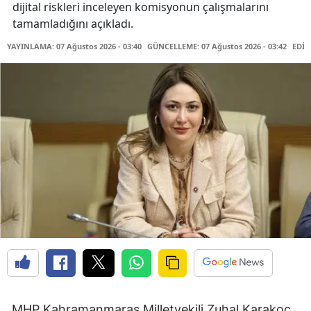
dijital riskleri inceleyen komisyonun çalışmalarını
tamamladığını açıkladı.
YAYINLAMA: 07 Ağustos 2026 - 03:40
GÜNCELLEME: 07 Ağustos 2026 - 03:42
EDİT
MHP Kahramanmaraş Milletvekili Zuhal Karakoç,