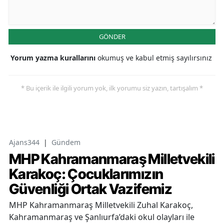
GÖNDER
Yorum yazma kurallarını
okumuş ve kabul etmiş sayılırsınız
* Bu içerik ile ilgili yorum yok, ilk yorumu siz yazın, tartışalım *
Ajans344
|
Gündem
MHP Kahramanmaraş Milletvekili
Karakoç: Çocuklarımızın
Güvenliği Ortak Vazifemiz
MHP Kahramanmaraş Milletvekili Zuhal Karakoç,
Kahramanmaraş ve Şanlıurfa’daki okul olayları ile