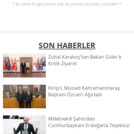
* Bu içerik ile ilgili yorum yok, ilk yorumu siz yazın, tartışalım *
SON HABERLER
Zuhal Karakoç’tan Bakan Güler’e
Kritik Ziyaret
Kirişci, Müsi̇ad Kahramanmaraş
Başkanı Özcan’ı Ağırladı
Milletvekili Şahin’den
Cumhurbaşkanı Erdoğan’a Teşekkür