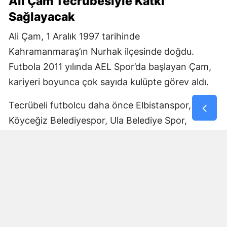
Ali Çam Tecrübesiyle Katkı
Sağlayacak
Ali Çam, 1 Aralık 1997 tarihinde
Kahramanmaraş’ın Nurhak ilçesinde doğdu.
Futbola 2011 yılında AEL Spor’da başlayan Çam,
kariyeri boyunca çok sayıda kulüpte görev aldı.
Tecrübeli futbolcu daha önce Elbistanspor,
Köyceğiz Belediyespor, Ula Belediye Spor,
Marmaris Gücü Spor Kulübü, Dalyanspor,
Ortaköy Spor, Göksun Ülkü Spor, Araban
Belediye Spor ve Elbistan Feda Spor formalarını
giydi.
Bölgesel Amatör Lig’de 12 karşılaşmada görev
alan Ali Çam, bu maçlarda bir gol kaydetti.