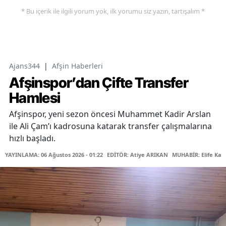
* Bu içerik ile ilgili yorum yok, ilk yorumu siz yazın, tartışalım *
Ajans344
|
Afşin Haberleri
Afşinspor’dan Çifte Transfer
Hamlesi
Afşinspor, yeni sezon öncesi Muhammet Kadir Arslan
ile Ali Çam’ı kadrosuna katarak transfer çalışmalarına
hızlı başladı.
YAYINLAMA: 06 Ağustos 2026 - 01:22
EDİTÖR: Atiye ARIKAN
MUHABİR: Elife Kar