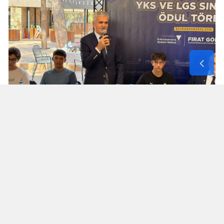
Turan Akpınar başarılı gençleri
yalnız bırakmadı
Kahramanmaraş İl Milli Eğitim Müdürü Turan
Akpınar da programa katılarak derece elde eden
öğrencilerle bir araya geldi.