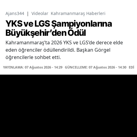
Ajans344
|
Videolar
Kahramanmaraş Haberleri
YKS ve LGS Şampiyonlarına
Büyükşehir’den Ödül
Kahramanmaraş’ta 2026 YKS ve LGS’de derece elde
eden öğrenciler ödüllendirildi. Başkan Görgel
öğrencilerle sohbet etti.
YAYINLAMA: 07 Ağustos 2026 - 14:29
GÜNCELLEME: 07 Ağustos 2026 - 14:30
EDİT