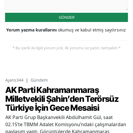
GÖNDER
Yorum yazma kurallarını
okumuş ve kabul etmiş sayılırsınız
* Bu içerik ile ilgili yorum yok, ilk yorumu siz yazın, tartışalım *
Ajans344
|
Gündem
AK Parti Kahramanmaraş
Milletvekili Şahin’den Terörsüz
Türkiye İçin Gece Mesaisi
AK Parti Grup Başkanvekili Abdülhamit Gül, saat
02.15’te TBMM Adalet Komisyonu’ndaki çalışmalardan
paylaşım yaptı. Görüntülerde Kahramanmaraş