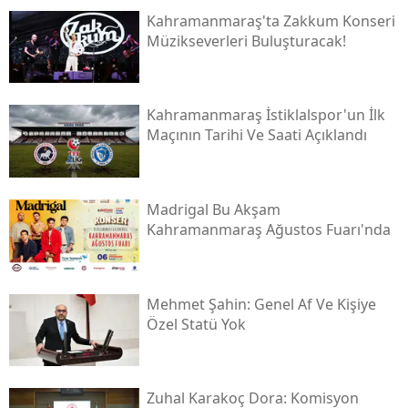
Kahramanmaraş'ta Zakkum Konseri
Müzikseverleri Buluşturacak!
Kahramanmaraş İstiklalspor'un İlk
Maçının Tarihi Ve Saati Açıklandı
Madrigal Bu Akşam
Kahramanmaraş Ağustos Fuarı'nda
Mehmet Şahin: Genel Af Ve Kişiye
Özel Statü Yok
Zuhal Karakoç Dora: Komisyon