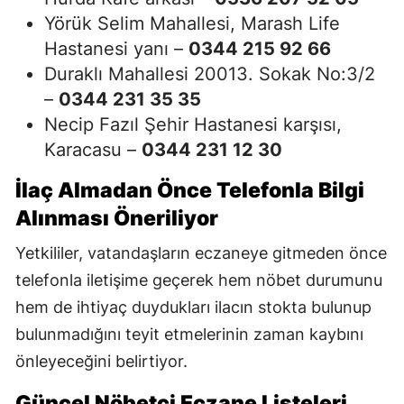
Yörük Selim Mahallesi, Marash Life
Hastanesi yanı –
0344 215 92 66
Duraklı Mahallesi 20013. Sokak No:3/2
–
0344 231 35 35
Necip Fazıl Şehir Hastanesi karşısı,
Karacasu –
0344 231 12 30
İlaç Almadan Önce Telefonla Bilgi
Alınması Öneriliyor
Yetkililer, vatandaşların eczaneye gitmeden önce
telefonla iletişime geçerek hem nöbet durumunu
hem de ihtiyaç duydukları ilacın stokta bulunup
bulunmadığını teyit etmelerinin zaman kaybını
önleyeceğini belirtiyor.
Güncel Nöbetçi Eczane Listeleri