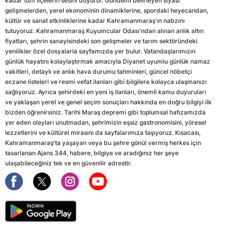
kadar tüm ilçelerin sesini duyurur. Gündemi belirleyen siyasi
gelişmelerden, yerel ekonominin dinamiklerine, spordaki heyecandan,
kültür ve sanat etkinliklerine kadar Kahramanmaraş'ın nabzını
tutuyoruz. Kahramanmaraş Kuyumcular Odası'ndan alınan anlık altın
fiyatları, şehrin sanayisindeki son gelişmeler ve tarım sektöründeki
yenilikler özel dosyalarla sayfamızda yer bulur. Vatandaşlarımızın
günlük hayatını kolaylaştırmak amacıyla Diyanet uyumlu günlük namaz
vakitleri, detaylı ve anlık hava durumu tahminleri, güncel nöbetçi
eczane listeleri ve resmi vefat ilanları gibi bilgilere kolayca ulaşmanızı
sağlıyoruz. Ayrıca şehirdeki en yeni iş ilanları, önemli kamu duyuruları
ve yaklaşan yerel ve genel seçim sonuçları hakkında en doğru bilgiyi ilk
bizden öğrenirsiniz. Tarihi Maraş depremi gibi toplumsal hafızamızda
yer eden olayları unutmadan, şehrimizin eşsiz gastronomisini, yöresel
lezzetlerini ve kültürel mirasını da sayfalarımıza taşıyoruz. Kısacası,
Kahramanmaraş'ta yaşayan veya bu şehre gönül vermiş herkes için
tasarlanan Ajans 344, habere, bilgiye ve aradığınız her şeye
ulaşabileceğiniz tek ve en güvenilir adrestir.