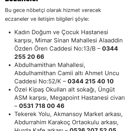
Bu gece nöbetçi olarak hizmet verecek
eczaneler ve iletişim bilgileri şöyle:
Kadın Doğum ve Çocuk Hastanesi
karşısı, Mimar Sinan Mahallesi Alaaddin
Özden Ören Caddesi No:13/B –
0344
255 20 66
Abdulhamithan Mahallesi,
Abdulhamithan Camii altı Ahmet Uncu
Caddesi No:52/K –
0344 215 40 10
Özel Kipaş Okulları alt sokağı, Üngüt
ASM karşısı, Megapoint Hastanesi civarı
–
0531 718 00 46
Tekerek Yolu, Akmansoy Market arkası,
Abdurrahim Karakoç Ortaokulu arkası,
Hurda Kafe arkası –
0536 207 52 05