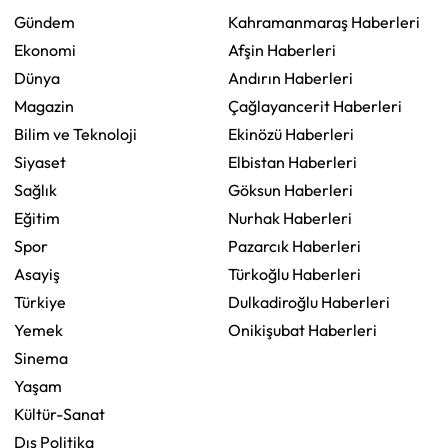
Gündem
Kahramanmaraş Haberleri
Ekonomi
Afşin Haberleri
Dünya
Andırın Haberleri
Magazin
Çağlayancerit Haberleri
Bilim ve Teknoloji
Ekinözü Haberleri
Siyaset
Elbistan Haberleri
Sağlık
Göksun Haberleri
Eğitim
Nurhak Haberleri
Spor
Pazarcık Haberleri
Asayiş
Türkoğlu Haberleri
Türkiye
Dulkadiroğlu Haberleri
Yemek
Onikişubat Haberleri
Sinema
Yaşam
Kültür-Sanat
Dış Politika