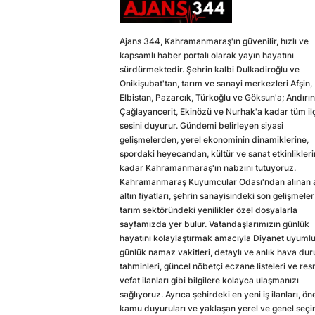
Ajans 344, Kahramanmaraş'ın güvenilir, hızlı ve
kapsamlı haber portalı olarak yayın hayatını
sürdürmektedir. Şehrin kalbi Dulkadiroğlu ve
Onikişubat'tan, tarım ve sanayi merkezleri Afşin,
Elbistan, Pazarcık, Türkoğlu ve Göksun'a; Andırın
Çağlayancerit, Ekinözü ve Nurhak'a kadar tüm il
sesini duyurur. Gündemi belirleyen siyasi
gelişmelerden, yerel ekonominin dinamiklerine,
spordaki heyecandan, kültür ve sanat etkinlikler
kadar Kahramanmaraş'ın nabzını tutuyoruz.
Kahramanmaraş Kuyumcular Odası'ndan alınan a
altın fiyatları, şehrin sanayisindeki son gelişmeler
tarım sektöründeki yenilikler özel dosyalarla
sayfamızda yer bulur. Vatandaşlarımızın günlük
hayatını kolaylaştırmak amacıyla Diyanet uyuml
günlük namaz vakitleri, detaylı ve anlık hava du
tahminleri, güncel nöbetçi eczane listeleri ve res
vefat ilanları gibi bilgilere kolayca ulaşmanızı
sağlıyoruz. Ayrıca şehirdeki en yeni iş ilanları, ön
kamu duyuruları ve yaklaşan yerel ve genel seç