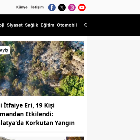
Künye
İletişim
oji
Siyaset
Sağlık
Eğitim
Otomobil
ler 120 TL!
ayiş
i İtfaiye Eri, 19 Kişi
mandan Etkilendi:
latya'da Korkutan Yangın