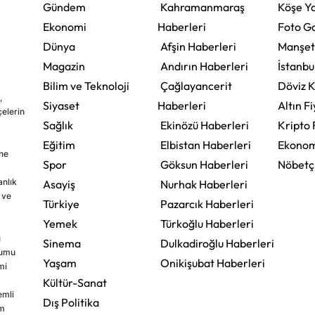
Gündem
Kahramanmaraş
Köşe Ya
Ekonomi
Haberleri
Foto Ga
Dünya
Afşin Haberleri
Manşet
Magazin
Andırın Haberleri
İstanbu
Bilim ve Teknoloji
Çağlayancerit
Döviz K
,
Siyaset
Haberleri
Altın Fi
çelerin
Sağlık
Ekinözü Haberleri
Kripto 
Eğitim
Elbistan Haberleri
Ekonom
ine
Spor
Göksun Haberleri
Nöbetç
nlık
Asayiş
Nurhak Haberleri
 ve
Türkiye
Pazarcık Haberleri
Yemek
Türkoğlu Haberleri
u
Sinema
Dulkadiroğlu Haberleri
rumu
Yaşam
Onikişubat Haberleri
mi
Kültür-Sanat
emli
Dış Politika
im