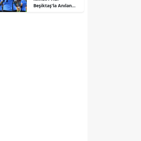
Beşiktaş'la Anılan
Nunez'in Kariyeri ve
Başarıları