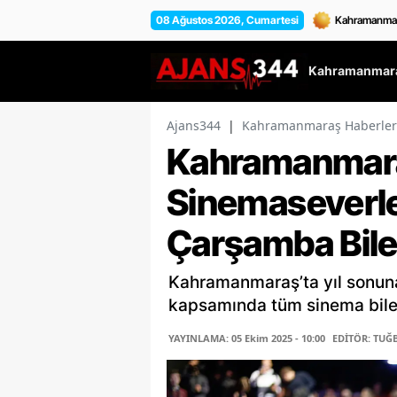
08 Ağustos 2026, Cumartesi
Kahramanmara
Ajans344
|
Kahramanmaraş Haberler
Kahramanmar
Sinemaseverle
Çarşamba Bilet
Kahramanmaraş’ta yıl sonun
kapsamında tüm sinema bilet
YAYINLAMA: 05 Ekim 2025 - 10:00
EDİTÖR: TUĞ