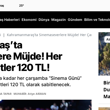
25
°
ş Haberleri
Ekonomi
Dünya
Magazin
Gündem
Bilim ve Teknol
i
|
Kahramanmaraş’ta Sinemaseverlere Müjde! Her Çarşamba Bilet
As
aş’ta
re Müjde! Her
ler 120 TL!
a kadar her çarşamba “Sinema Günü”
Bir
leri 120 TL olarak sabitlenecek.
Du
BA TAPAR
MUHABİR: Atiye ARIKAN
Ma