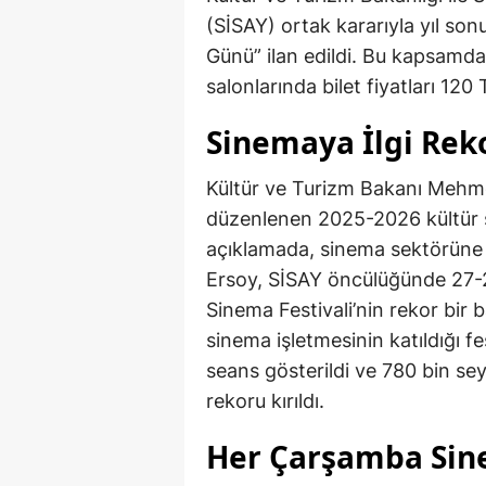
(SİSAY) ortak kararıyla yıl s
Günü” ilan edildi. Bu kapsam
salonlarında bilet fiyatları 120
Sinemaya İlgi Reko
Kültür ve Turizm Bakanı Mehme
düzenlenen 2025-2026 kültür 
açıklamada, sinema sektörüne v
Ersoy, SİSAY öncülüğünde 27-28
Sinema Festivali’nin rekor bir b
sinema işletmesinin katıldığı f
seans gösterildi ve 780 bin sey
rekoru kırıldı.
Her Çarşamba Sin