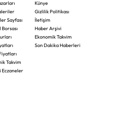
zarları
Künye
leriler
Gizlilik Politikası
ler Sayfası
İletişim
l Borsası
Haber Arşivi
urları
Ekonomik Takvim
yatları
Son Dakika Haberleri
Fiyatları
ik Takvim
i Eczaneler