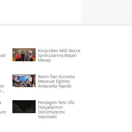
Kirişci’den Milli Bocce
̇ad
Sporcularına Başarı
Mesajı
Basın İlan Kurumu
Mevzuat Eğitimi
den
Ankara’da Yapıldı
in
a
Pentagon Yeni Ufo
Dosyalarının
rum
Görüntülerini
Yayınladı!