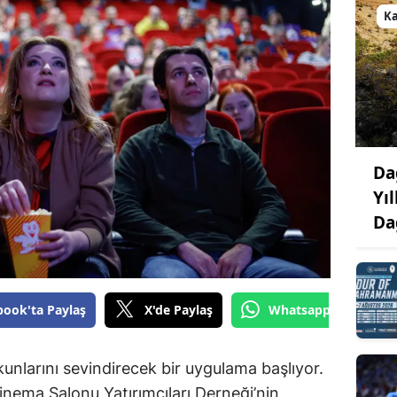
K
Da
Yı
Da
book'ta Paylaş
X'de Paylaş
Whatsapp'tan Gönde
nlarını sevindirecek bir uygulama başlıyor.
Sinema Salonu Yatırımcıları Derneği’nin