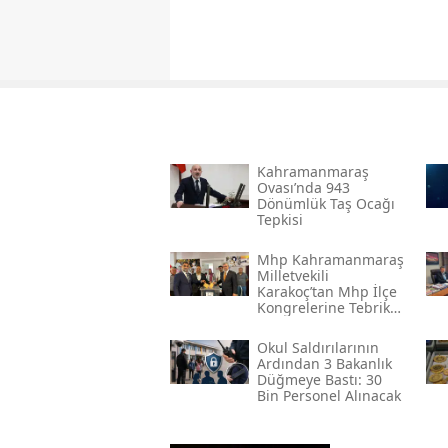
Kahramanmaraş
Ovası’nda 943
Dönümlük Taş Ocağı
Tepkisi
Mhp Kahramanmaraş
Milletvekili
Karakoç’tan Mhp İlçe
Kongrelerine Tebrik
Mesajı
Okul Saldırılarının
Ardından 3 Bakanlık
Düğmeye Bastı: 30
Bin Personel Alınacak