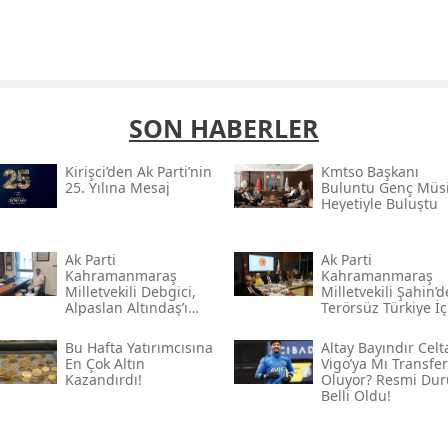
SON HABERLER
Kirişci’den Ak Parti’nin
Kmtso Başkanı
25. Yılına Mesaj
Buluntu Genç Müsi
Heyetiyle Buluştu
Ak Parti
Ak Parti
Kahramanmaraş
Kahramanmaraş
Milletvekili Debgici,
Milletvekili Şahin’
Alpaslan Altındaş’ı
Terörsüz Türkiye İç
Ağırladı
Gece Mesaisi
Bu Hafta Yatırımcısına
Altay Bayındır Celt
En Çok Altın
Vigo’ya Mı Transfer
Kazandırdı!
Oluyor? Resmi Du
Belli Oldu!