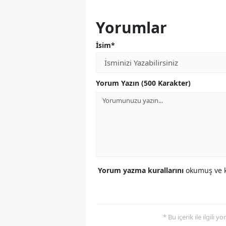
Yorumlar
İsim*
Yorum Yazın (500 Karakter)
Yorum yazma kurallarını
okumuş ve k
* Bu içerik ile ilgili 