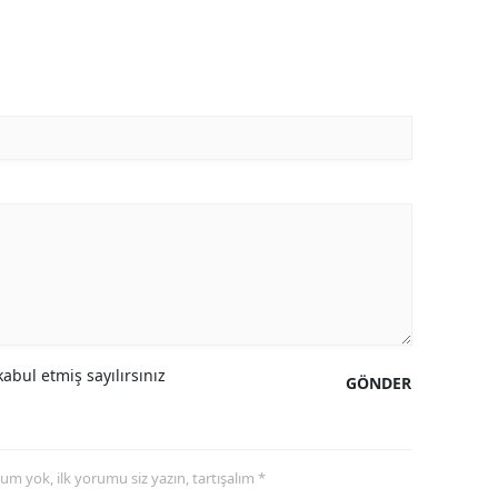
abul etmiş sayılırsınız
GÖNDER
yorum yok, ilk yorumu siz yazın, tartışalım *