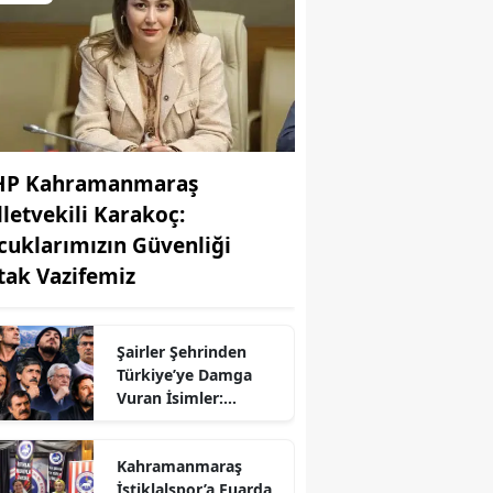
P Kahramanmaraş
lletvekili Karakoç:
cuklarımızın Güvenliği
tak Vazifemiz
Şairler Şehrinden
Türkiye’ye Damga
Vuran İsimler:
r
Kahramanmaraş’tan
Çıkan Ünlüler
Kahramanmaraş
İstiklalspor’a Fuarda