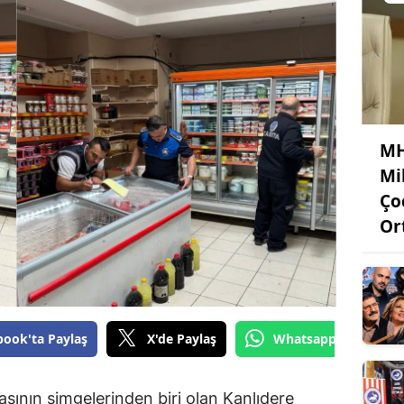
MH
Mi
Ço
Or
book'ta Paylaş
X'de Paylaş
Whatsapp'tan Gönde
sının simgelerinden biri olan Kanlıdere