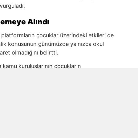
 vurguladı.
elemeye Alındı
 platformların çocuklar üzerindeki etkileri de
enlik konusunun günümüzde yalnızca okul
aret olmadığını belirtti.
ve kamu kuruluşlarının çocukların
 taşıdığını ifade eden Karakoç, alınacak
 planlanması gerektiğine dikkat çekti.
kul Saldırısına Vurgu
anmaraş’ta yaşanan okul saldırısında
la Kara ve öğrencileri de andı.
ir haneye ve hiçbir şehrimize düşmemesi için