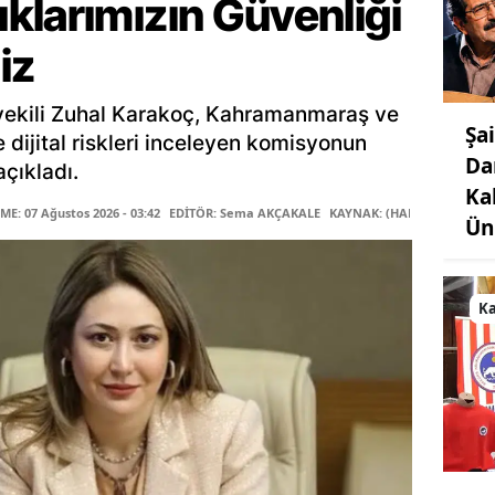
klarımızın Güvenliği
iz
ekili Zuhal Karakoç, Kahramanmaraş ve
Şa
le dijital riskleri inceleyen komisyonun
Da
çıkladı.
Ka
E: 07 Ağustos 2026 - 03:42
EDİTÖR: Sema AKÇAKALE
KAYNAK: (HABER MERKEZİ)
Ün
K