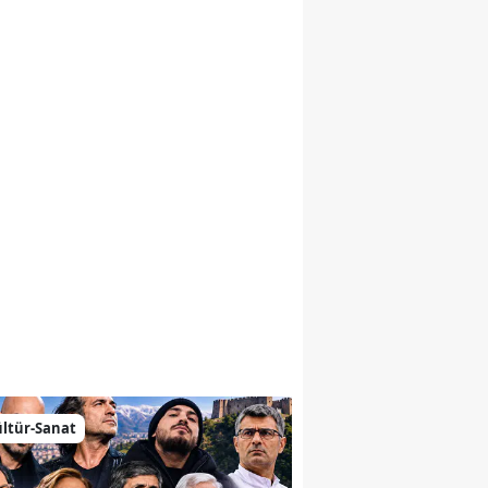
emiz
ltür-Sanat