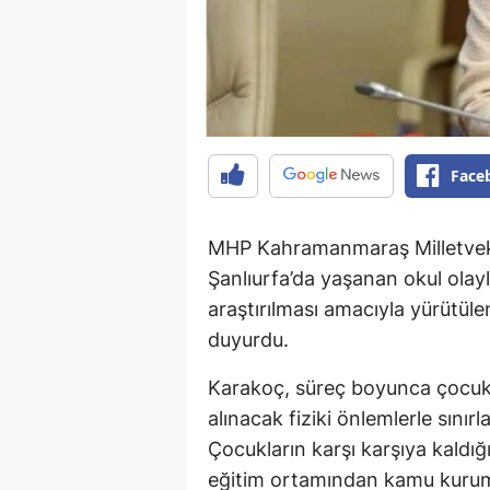
Face
MHP Kahramanmaraş Milletvek
Şanlıurfa’da yaşanan okul olaylar
araştırılması amacıyla yürütül
duyurdu.
Karakoç, süreç boyunca çocuk 
alınacak fiziki önlemlerle sını
Çocukların karşı karşıya kaldığı 
eğitim ortamından kamu kuruml