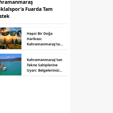
hramanmaraş
tiklalspor’a Fuarda Tam
stek
Hepsi Bir Doğa
Harikası:
r
Kahramanmaraş’ta
Kamp ve Piknik
Yapılabilecek En
Kahramanmaraş'tan
Güzel Alanlar
Tekne Sahiplerine
Uyarı: Belgelerinizi
Kontrol Edin!