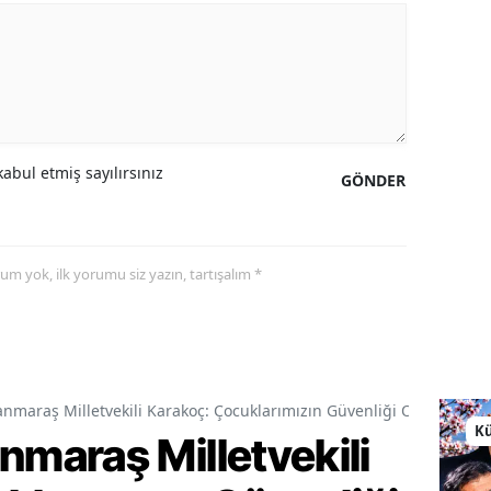
abul etmiş sayılırsınız
GÖNDER
yorum yok, ilk yorumu siz yazın, tartışalım *
araş Milletvekili Karakoç: Çocuklarımızın Güvenliği Ortak Vazif
Kü
araş Milletvekili