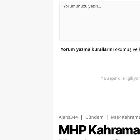
Yorum yazma kurallarını
okumuş ve k
* Bu içerik ile ilgili 
Ajans344
|
Gündem
|
MHP Kahramanm
MHP Kahramanm