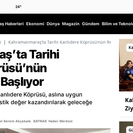
24
°
ş Haberleri
Ekonomi
Dünya
Magazin
Gündem
Bilim ve Teknol
i
|
Kahramanmaraş’ta Tarihi Kanlıdere Köprüsü’nün Restorasyonu
K
’ta Tarihi
rüsü’nün
Başlıyor
anlıdere Köprüsü, aslına uygun
Ka
istik değer kazandırılarak geleceğe
Ziy
şat Kerem Akçakale
KAYNAK: Haber Merkezi
G