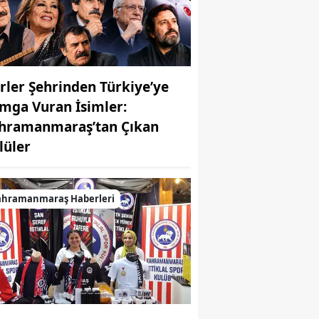
irler Şehrinden Türkiye’ye
mga Vuran İsimler:
hramanmaraş’tan Çıkan
MUHABİR: Elife Karaarslan
lüler
ahramanmaraş Haberleri