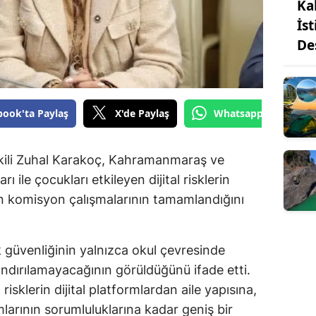
Ka
İs
De
book'ta Paylaş
X'de Paylaş
Whatsapp'tan Gönde
ili Zuhal Karakoç, Kahramanmaraş ve
ı ile çocukları etkileyen dijital risklerin
en komisyon çalışmalarının tamamlandığını
güvenliğinin yalnızca okul çevresinde
rlandırılamayacağının görüldüğünü ifade etti.
risklerin dijital platformlardan aile yapısına,
arının sorumluluklarına kadar geniş bir