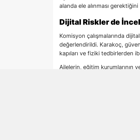
alanda ele alınması gerektiğini
Dijital Riskler de İnc
Komisyon çalışmalarında dijital
değerlendirildi. Karakoç, güv
kapıları ve fiziki tedbirlerden ib
Ailelerin, eğitim kurumlarının 
korunmasında ortak sorumluluk
önlemlerin çok boyutlu şekilde
Kahramanmaraş’taki O
Karakoç, açıklamasında Kahram
hayatını kaybeden öğretmen Ay
“Benzer acıların bir daha hiçb