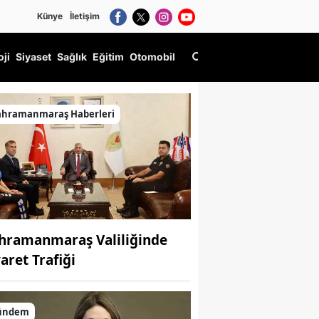
Künye
İletişim
oji
Siyaset
Sağlık
Eğitim
Otomobil
 Başlıyor
ahramanmaraş Haberleri
hramanmaraş Valiliğinde
aret Trafiği
ündem