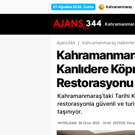
07 Ağustos 2026, Cuma
Kahramanmara
Ajans344
|
Kahramanmaraş Haberler
Kahramanmaraş
Kanlıdere Köp
Restorasyonu 
Kahramanmaraş’taki Tarihi K
restorasyonla güvenli ve tur
taşınıyor.
YAYINLAMA: 06 Ekim 2025 - 10:50
EDİTÖR: Kür